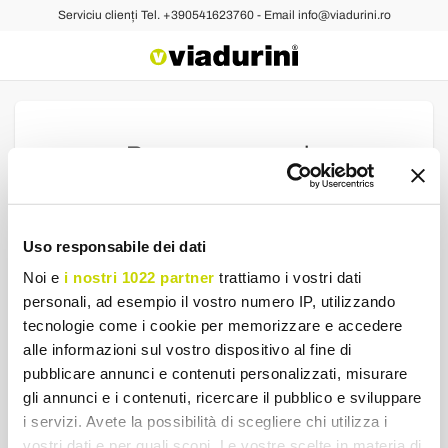
Serviciu clienți Tel. +390541623760 - Email info@viadurini.ro
Recuperare parola
Bine ați venit pe noul site viadurini.it includ e-mail-ul
înregistrat, va fi trimis un link pentru a actualiza parola
și pentru a accesa noul site.
Uso responsabile dei dati
Dacă ai probleme scrie: clienti@viadurini.it
Noi e
i nostri 1022 partner
trattiamo i vostri dati
personali, ad esempio il vostro numero IP, utilizzando
tecnologie come i cookie per memorizzare e accedere
alle informazioni sul vostro dispositivo al fine di
pubblicare annunci e contenuti personalizzati, misurare
TRIMITE
gli annunci e i contenuti, ricercare il pubblico e sviluppare
i servizi. Avete la possibilità di scegliere chi utilizza i
vostri dati e per quali scopi. Le vostre scelte in materia di