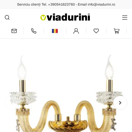
Serviciu clienți Tel. +390541623760 - Email info@viadurini.ro
Anterior
Următoarea
Aplic Clasic 2 Lumini Sticla de lux
Artizanala Made in Italy - Saline