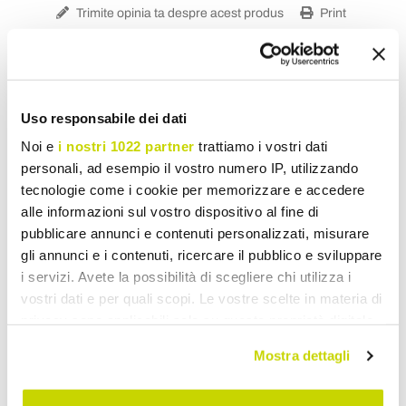
Trimite opinia ta despre acest produs
Print
Uso responsabile dei dati
Lămpi de Perete Clasice
Noi e
i nostri 1022 partner
trattiamo i vostri dati
personali, ad esempio il vostro numero IP, utilizzando
tecnologie come i cookie per memorizzare e accedere
alle informazioni sul vostro dispositivo al fine di
pubblicare annunci e contenuti personalizzati, misurare
gli annunci e i contenuti, ricercare il pubblico e sviluppare
i servizi. Avete la possibilità di scegliere chi utilizza i
vostri dati e per quali scopi. Le vostre scelte in materia di
privacy sono applicabili solo su questa proprietà digitale
in cui avete effettuato le vostre scelte. È possibile
Mostra dettagli
modificare o revocare il proprio consenso in qualsiasi
momento dalla Dichiarazione sui cookie o facendo clic