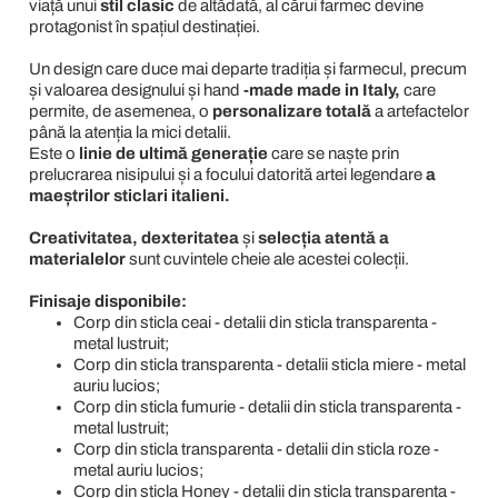
viață unui
stil clasic
de altădată, al cărui farmec devine
protagonist în spațiul destinației.
Un design care duce mai departe tradiția și farmecul, precum
și valoarea designului și hand
-made made in Italy,
care
permite, de asemenea, o
personalizare totală
a artefactelor
până la atenția la mici detalii.
Este o
linie de ultimă generație
care se naște prin
prelucrarea nisipului și a focului datorită artei legendare
a
maeștrilor sticlari italieni.
Creativitatea, dexteritatea
și
selecția atentă a
materialelor
sunt cuvintele cheie ale acestei colecții.
Finisaje disponibile:
Corp din sticla ceai - detalii din sticla transparenta -
metal lustruit;
Corp din sticla transparenta - detalii sticla miere - metal
auriu lucios;
Corp din sticla fumurie - detalii din sticla transparenta -
metal lustruit;
Corp din sticla transparenta - detalii din sticla roze -
metal auriu lucios;
Corp din sticla Honey - detalii din sticla transparenta -