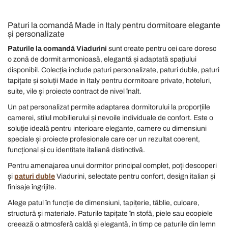
Paturi la comandă Made in Italy pentru dormitoare elegante
și personalizate
Paturile la comandă Viadurini
sunt create pentru cei care doresc
o zonă de dormit armonioasă, elegantă și adaptată spațiului
disponibil. Colecția include paturi personalizate, paturi duble, paturi
tapițate și soluții Made in Italy pentru dormitoare private, hoteluri,
suite, vile și proiecte contract de nivel înalt.
Un pat personalizat permite adaptarea dormitorului la proporțiile
camerei, stilul mobilierului și nevoile individuale de confort. Este o
soluție ideală pentru interioare elegante, camere cu dimensiuni
speciale și proiecte profesionale care cer un rezultat coerent,
funcțional și cu identitate italiană distinctivă.
Pentru amenajarea unui dormitor principal complet, poți descoperi
și
paturi duble
Viadurini, selectate pentru confort, design italian și
finisaje îngrijite.
Alege patul în funcție de dimensiuni, tapițerie, tăblie, culoare,
structură și materiale. Paturile tapițate în stofă, piele sau ecopiele
creează o atmosferă caldă și elegantă, în timp ce paturile din lemn