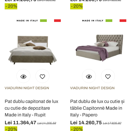
Lei 17.825,92
Lei 17.825,92
- 20%
- 20%
VIADURINI NIGHT DESIGN
VIADURINI NIGHT DESIGN
Pat dublu capitonat de lux
Pat dublu de lux cu cutie și
cu cutie de depozitare
tăblie Capitonnè Made in
Made in Italy - Rupit
Italy - Papero
Lei 11.364,47
Lei 14.260,75
Lei 14.205,58
Lei 17.825,92
- 20%
- 20%