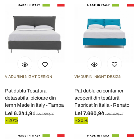
VIADURINI NIGHT DESIGN
VIADURINI NIGHT DESIGN
Pat dublu Tesatura
Pat dublu cu container
detasabila, picioare din
acoperit din țesătură
lemn Made in Italy - Tampa
Fabricat în Italia - Renato
Lei 6.241,91
Lei 7.660,94
Lei 7.802,39
Lei 9.576,17
- 20%
- 20%