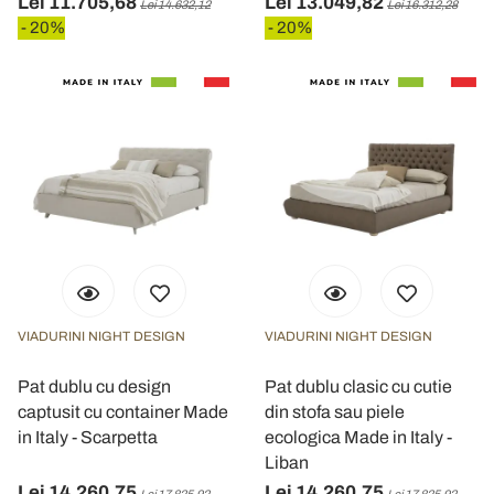
Lei 11.705,68
Lei 13.049,82
Lei 14.632,12
Lei 16.312,28
raccolto dal suo utilizzo dei loro servizi.
- 20%
- 20%
VIADURINI NIGHT DESIGN
VIADURINI NIGHT DESIGN
Pat dublu cu design
Pat dublu clasic cu cutie
captusit cu container Made
din stofa sau piele
in Italy - Scarpetta
ecologica Made in Italy -
Liban
Lei 14.260,75
Lei 14.260,75