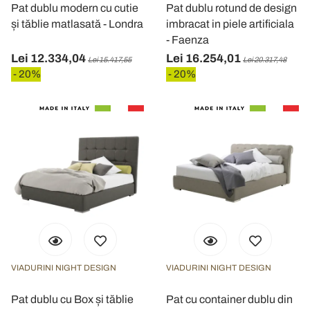
Pat dublu modern cu cutie
Pat dublu rotund de design
și tăblie matlasată - Londra
imbracat in piele artificiala
- Faenza
Lei 12.334,04
Lei 16.254,01
Lei 15.417,55
Lei 20.317,48
- 20%
- 20%
VIADURINI NIGHT DESIGN
VIADURINI NIGHT DESIGN
Pat dublu cu Box și tăblie
Pat cu container dublu din