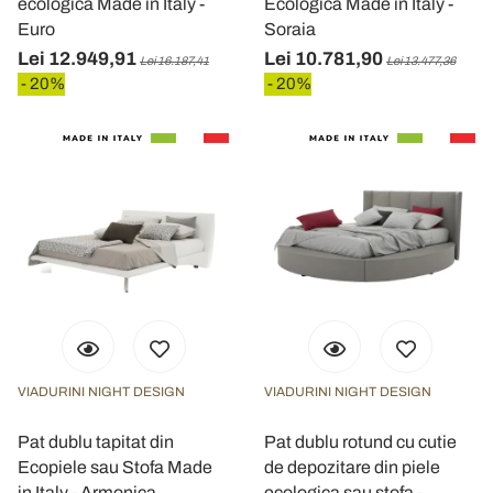
ecologica Made in Italy -
Ecologica Made in Italy -
Euro
Soraia
Lei 12.949,91
Lei 10.781,90
Lei 16.187,41
Lei 13.477,36
- 20%
- 20%
VIADURINI NIGHT DESIGN
VIADURINI NIGHT DESIGN
Pat dublu tapitat din
Pat dublu rotund cu cutie
Ecopiele sau Stofa Made
de depozitare din piele
in Italy - Armonica
ecologica sau stofa -