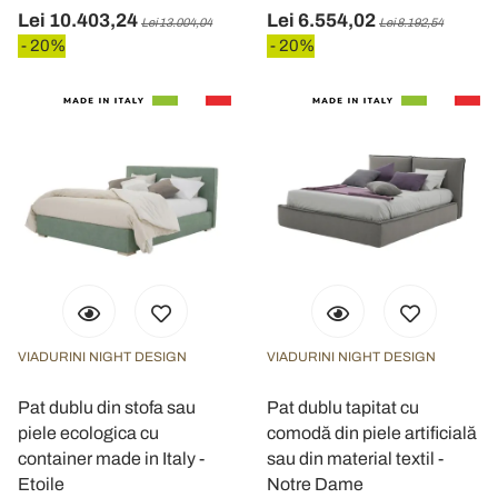
Lei 10.403,24
Lei 6.554,02
Lei 13.004,04
Lei 8.192,54
- 20%
- 20%
VIADURINI NIGHT DESIGN
VIADURINI NIGHT DESIGN
Pat dublu din stofa sau
Pat dublu tapitat cu
piele ecologica cu
comodă din piele artificială
container made in Italy -
sau din material textil -
Etoile
Notre Dame