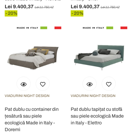
Lei 9.400,37
Lei 9.400,37
Lei 11.750,42
Lei 11.750,42
- 20%
- 20%
VIADURINI NIGHT DESIGN
VIADURINI NIGHT DESIGN
Pat dublu cu container din
Pat dublu tapițat cu stofă
țesătură sau piele
sau piele ecologică Made
ecologică Made in Italy -
in Italy - Elettro
Doremì