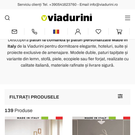
Serviciu clienți Tel. +390541623760 - Email info@viadurini.ro
DORMITOR
Paturi la Comandă și Paturi
Personalizate Made in Italy
Descoperă
paturi la comandă și paturi personalizate Made in
Italy
de la Viadurini pentru dormitoare elegante, hoteluri, suite și
proiecte exclusive de amenajare. Modele duble, paturi tapițate și
variante din lemn, stofă, piele, ecopiele sau fier forjat, realizate cu
calitate italiană, materiale rafinate și livrare sigură.
Toggle
FILTRAȚI PRODUSELE
navigat
139
Produse