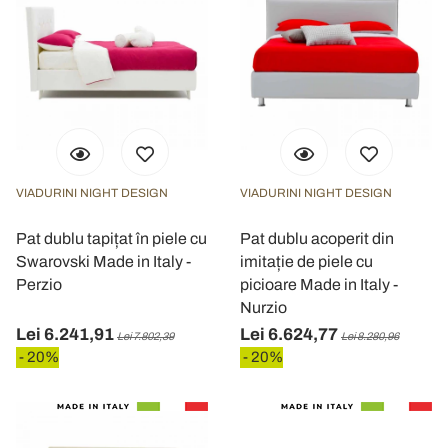
VIADURINI NIGHT DESIGN
VIADURINI NIGHT DESIGN
Pat dublu tapițat în piele cu
Pat dublu acoperit din
Swarovski Made in Italy -
imitație de piele cu
Perzio
picioare Made in Italy -
Nurzio
Lei 6.241,91
Lei 6.624,77
Lei 7.802,39
Lei 8.280,96
- 20%
- 20%