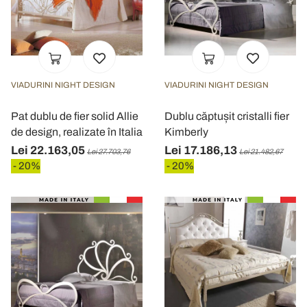
VIADURINI NIGHT DESIGN
VIADURINI NIGHT DESIGN
Pat dublu de fier solid Allie
Dublu căptușit cristalli fier
de design, realizate în Italia
Kimberly
Lei 22.163,05
Lei 17.186,13
Lei 27.703,76
Lei 21.482,67
- 20%
- 20%