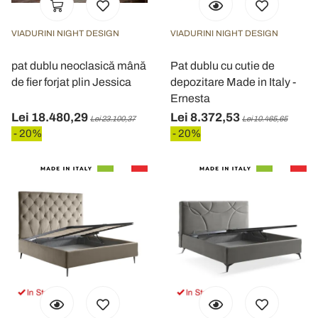
VIADURINI NIGHT DESIGN
VIADURINI NIGHT DESIGN
pat dublu neoclasică mână
Pat dublu cu cutie de
de fier forjat plin Jessica
depozitare Made in Italy -
Ernesta
Lei 18.480,29
Lei 8.372,53
Lei 23.100,37
Lei 10.465,65
- 20%
- 20%