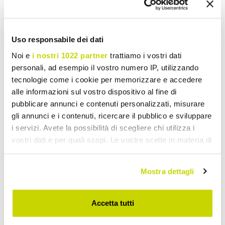
Lei 10.948,36
Lei 10.948,36
Lei 13.685,42
Lei 13.685,42
- 20%
- 20%
Uso responsabile dei dati
Noi e
i nostri 1022 partner
trattiamo i vostri dati
personali, ad esempio il vostro numero IP, utilizzando
tecnologie come i cookie per memorizzare e accedere
alle informazioni sul vostro dispositivo al fine di
pubblicare annunci e contenuti personalizzati, misurare
gli annunci e i contenuti, ricercare il pubblico e sviluppare
i servizi. Avete la possibilità di scegliere chi utilizza i
vostri dati e per quali scopi. Le vostre scelte in materia di
privacy sono applicabili solo su questa proprietà digitale
VIADURINI NIGHT DESIGN
VIADURINI NIGHT DESIGN
in cui avete effettuato le vostre scelte. È possibile
Mostra dettagli
modificare o revocare il proprio consenso in qualsiasi
Pat dublu cu design de lux
Pat dublu tapitat cu cutie
momento dalla Dichiarazione sui cookie o facendo clic
din piele ecologica sau
din piele ecologică sau
sull'icona di attivazione della privacy.
Accetta tutti
stofa Made in Italy -
țesătură Made Italy - pernă
Generus
Con il tuo consenso, vorremmo anche: