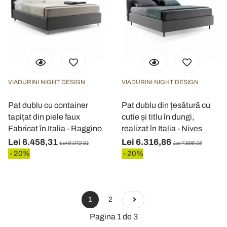
VIADURINI NIGHT DESIGN
VIADURINI NIGHT DESIGN
Pat dublu cu container
Pat dublu din țesătură cu
tapițat din piele faux
cutie și titlu în dungi,
Fabricat în Italia - Raggino
realizat în Italia - Nives
Lei 6.458,31
Lei 6.316,86
Lei 8.072,91
Lei 7.896,06
- 20%
- 20%
1
2
Pagina 1 de 3