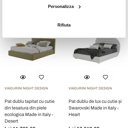
Lei 8.709,60
Lei 10.640,40
Lei 10.886,95
Lei 13.300,52
Personalizza
raccogliere informazioni sulla tua posizione
- 20%
- 20%
geografica, con un'approssimazione di qualche
metro,
Rifiuta
Identificare il tuo dispositivo, scansionandolo
attivamente alla ricerca di caratteristiche specifiche
(impronte digitali).
Approfondisci come vengono elaborati i tuoi dati personali
e imposta le tue preferenze nella
sezione dettagli
. Puoi
modificare o ritirare il tuo consenso in qualsiasi momento
dalla Dichiarazione sui cookie.
Utilizziamo i cookie per personalizzare contenuti ed
VIADURINI NIGHT DESIGN
VIADURINI NIGHT DESIGN
annunci, per fornire funzionalità dei social media e per
analizzare il nostro traffico. Condividiamo inoltre
Pat dublu tapitat cu cutie
Pat dublu de lux cu cutie și
informazioni sul modo in cui utilizza il nostro sito con i
din tesatura din piele
Swarovski Made in Italy -
nostri partner che si occupano di analisi dei dati web,
ecologica Made in Italy -
Heart
pubblicità e social media, i quali potrebbero combinarle
Desert
con altre informazioni che ha fornito loro o che hanno