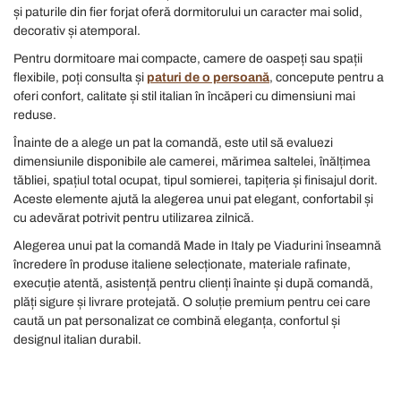
și paturile din fier forjat oferă dormitorului un caracter mai solid,
decorativ și atemporal.
Pentru dormitoare mai compacte, camere de oaspeți sau spații
flexibile, poți consulta și
paturi de o persoană
, concepute pentru a
oferi confort, calitate și stil italian în încăperi cu dimensiuni mai
reduse.
Înainte de a alege un pat la comandă, este util să evaluezi
dimensiunile disponibile ale camerei, mărimea saltelei, înălțimea
tăbliei, spațiul total ocupat, tipul somierei, tapițeria și finisajul dorit.
Aceste elemente ajută la alegerea unui pat elegant, confortabil și
cu adevărat potrivit pentru utilizarea zilnică.
Alegerea unui pat la comandă Made in Italy pe Viadurini înseamnă
încredere în produse italiene selecționate, materiale rafinate,
execuție atentă, asistență pentru clienți înainte și după comandă,
plăți sigure și livrare protejată. O soluție premium pentru cei care
caută un pat personalizat ce combină eleganța, confortul și
designul italian durabil.