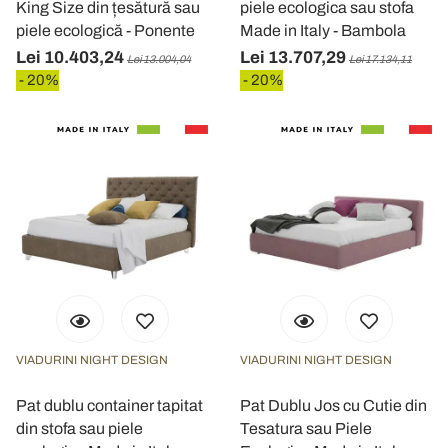
King Size din țesătură sau
piele ecologica sau stofa
piele ecologică - Ponente
Made in Italy - Bambola
Lei 10.403,24
Lei 13.707,29
Lei 13.004,04
Lei 17.134,11
- 20%
- 20%
VIADURINI NIGHT DESIGN
VIADURINI NIGHT DESIGN
Pat dublu container tapitat
Pat Dublu Jos cu Cutie din
din stofa sau piele
Tesatura sau Piele