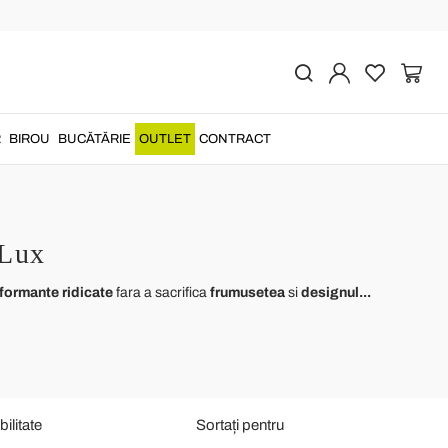
R
BIROU
BUCĂTĂRIE
OUTLET
CONTRACT
 Lux
formante ridicate
fara a sacrifica
frumusetea
si
designul...
ilitate
Sortați pentru