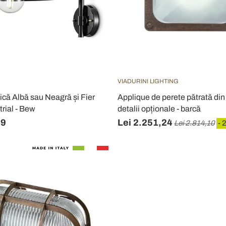
VIADURINI LIGHTING
că Albă sau Neagră și Fier
Applique de perete pătrată di
trial - Bew
detalii opționale - barcă
49
Lei 2.251,24
Lei 2.814,10
- 