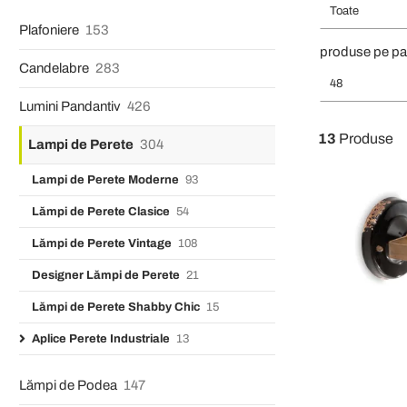
Toate
Plafoniere
153
produse pe pa
Candelabre
283
48
Lumini Pandantiv
426
13
Produse
Lampi de Perete
304
Lampi de Perete Moderne
93
Lămpi de Perete Clasice
54
Lămpi de Perete Vintage
108
Designer Lămpi de Perete
21
Lămpi de Perete Shabby Chic
15
Aplice Perete Industriale
13
Lămpi de Podea
147