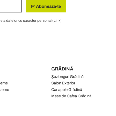
Aboneaza-te
re a datelor cu caracter personal (
Link
)
GRĂDINĂ
Șezlonguri Grădină
derne
Salon Exterior
derne
Canapele Grădină
Mese de Cafea Grădină