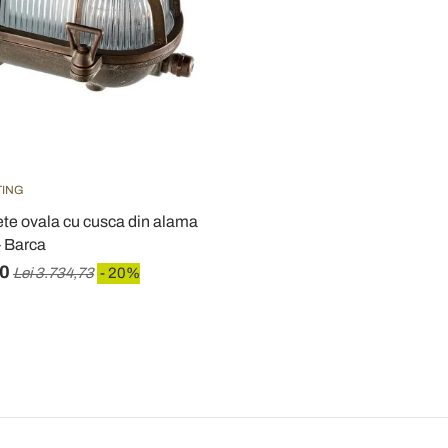
TING
ete ovala cu cusca din alama
- Barca
80
Lei 3.734,73
- 20%