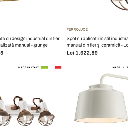
FERROLUCE
te cu design industrial din fier
Spot cu aplicații în stil industria
ealizată manual - grunge
manual din fier și ceramică - Lo
45
Lei 1.622,89