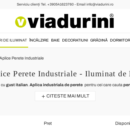
Serviciu clienți Tel. +390541623760 - Email info@viadurini.ro
I DE ILUMINAT
ÎNCĂLZIRE
BAIE
DECORATIUNI
GRĂDINĂ
DORMITO
Aplice Perete Industriale
ice Perete Industriale - Iluminat de
i cu
gust italian
.
Aplica industriala de perete
pentru cei care cauta
per
CITESTE MAI MULT
Pret
Disponib