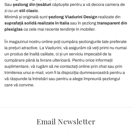
Sau
șezlong din țesături
căptușite pentru a vă decora camera de
Utilizziamo i cookie per personalizzare contenuti ed
zi cu un
stil clasic
.
annunci, per fornire funzionalità dei social media e per
Minimă și originală sunt
șezlong Viadurini Design
realizate din
analizzare il nostro traffico. Condividiamo inoltre
suprafață solidă
realizate în Italia
sau în șezlong
transparent din
informazioni sul modo in cui utilizza il nostro sito con i
plexiglas
ca cele mai recente tendințe în mobilier.
nostri partner che si occupano di analisi dei dati web,
În magazinul nostru online poți cumpăra șezlongurile tale preferate
pubblicità e social media, i quali potrebbero combinarle
la prețuri atractive. La Viadurini, vă asigurăm că veți primi nu numai
con altre informazioni che ha fornito loro o che hanno
un produs de înaltă calitate, ci și un serviciu impecabil de la
raccolto dal suo utilizzo dei loro servizi.
cumpărare până la livrare ulterioară. Pentru orice informații
suplimentare, vă rugăm să ne contactați online prin chat sau prin
trimiterea unui e-mail, vom fi la dispoziția dumneavoastră pentru a
vă răspunde la întrebări sau pentru a alege împreună șezlongul
care vă convine.
Email Newsletter