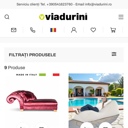
Serviciu clienți Tel. +390541623760 - Email info@viadurini.ro
CAMERA DE ZI
Sezlong Interior pentru un
Mobilier Modern de Sufragerie
Toggle
FILTRAȚI PRODUSELE
navigat
9
Produse