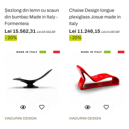
Șezlong din lemn cu scaun
Chaise Design longue
din bumbac Made in Italy -
plexiglass Josue made in
Formentera
Italy
Lei 15.562,31
Lei 11.246,15
Lei 19.452,89
Lei 14.057,69
- 20%
- 20%
VIADURINI DESIGN
VIADURINI DESIGN