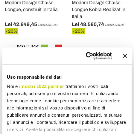
Modern Design Chaise
Modern Design Chaise
Longue, construit în Italia
Longue Kobra Realizat în
Italia
Lei 42.849,45
Lei 48.580,74
Lei 53.561,80
Lei 60.725,95
- 20%
- 20%
Uso responsabile dei dati
Noi e
i nostri 1022 partner
trattiamo i vostri dati
personali, ad esempio il vostro numero IP, utilizzando
tecnologie come i cookie per memorizzare e accedere
alle informazioni sul vostro dispositivo al fine di
pubblicare annunci e contenuti personalizzati, misurare
VIADURINI DESIGN
gli annunci e i contenuti, ricercare il pubblico e sviluppare
Chaise Longue Design
i servizi. Avete la possibilità di scegliere chi utilizza i