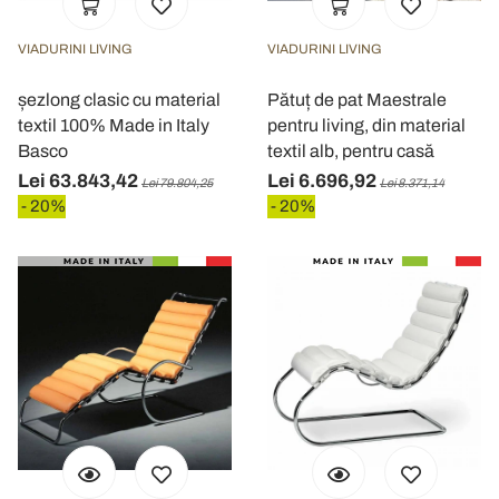
VIADURINI LIVING
VIADURINI LIVING
șezlong clasic cu material
Pătuț de pat Maestrale
textil 100% Made in Italy
pentru living, din material
Basco
textil alb, pentru casă
Lei 63.843,42
Lei 6.696,92
Lei 79.804,25
Lei 8.371,14
- 20%
- 20%