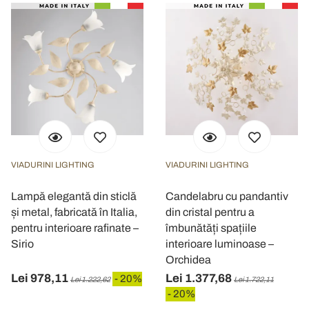
VIADURINI LIGHTING
VIADURINI LIGHTING
Lampă elegantă din sticlă
Candelabru cu pandantiv
și metal, fabricată în Italia,
din cristal pentru a
pentru interioare rafinate –
îmbunătăți spațiile
Sirio
interioare luminoase –
Orchidea
Lei 978,11
Lei 1.377,68
- 20%
Lei 1.222,62
Lei 1.722,11
- 20%