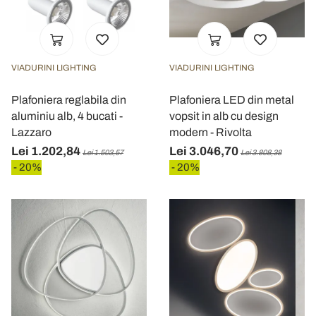
Utilizziamo i cookie per personalizzare contenuti ed
annunci, per fornire funzionalità dei social media e per
analizzare il nostro traffico. Condividiamo inoltre
VIADURINI LIGHTING
VIADURINI LIGHTING
informazioni sul modo in cui utilizza il nostro sito con i
Plafoniera reglabila din
Plafoniera LED din metal
nostri partner che si occupano di analisi dei dati web,
aluminiu alb, 4 bucati -
vopsit in alb cu design
pubblicità e social media, i quali potrebbero combinarle
Lazzaro
modern - Rivolta
con altre informazioni che ha fornito loro o che hanno
Lei 1.202,84
Lei 3.046,70
raccolto dal suo utilizzo dei loro servizi.
Lei 1.503,57
Lei 3.808,38
- 20%
- 20%