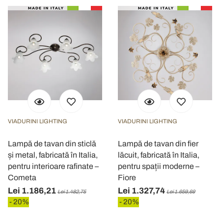
VIADURINI LIGHTING
VIADURINI LIGHTING
Lampă de tavan din sticlă
Lampă de tavan din fier
și metal, fabricată în Italia,
lăcuit, fabricată în Italia,
pentru interioare rafinate –
pentru spații moderne –
Cometa
Fiore
Lei 1.186,21
Lei 1.327,74
Lei 1.482,75
Lei 1.659,69
- 20%
- 20%