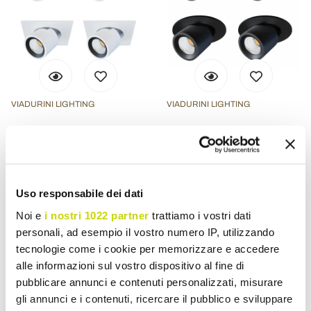
VIADURINI LIGHTING
VIADURINI LIGHTING
Plafoniera Proiector Led
Plafoniera Reglabila
din Aluminiu Alb sau Negru
Proiector Led din Aluminiu
4 Piese - Etrusca
4 Piese - Etrusca
Lei 1.585,78
Lei 1.585,78
Lei 1.982,25
Lei 1.982,25
Uso responsabile dei dati
- 20%
- 20%
Noi e
i nostri 1022 partner
trattiamo i vostri dati
personali, ad esempio il vostro numero IP, utilizzando
tecnologie come i cookie per memorizzare e accedere
alle informazioni sul vostro dispositivo al fine di
pubblicare annunci e contenuti personalizzati, misurare
gli annunci e i contenuti, ricercare il pubblico e sviluppare