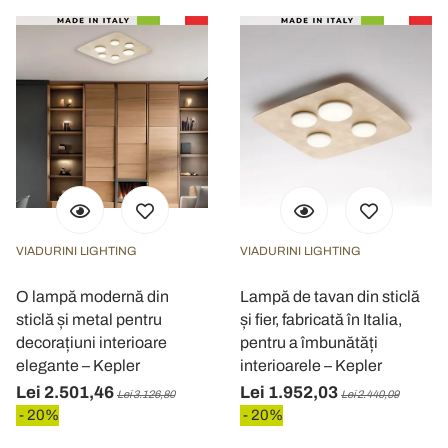
VIADURINI LIGHTING
VIADURINI LIGHTING
O lampă modernă din
Lampă de tavan din sticlă
sticlă și metal pentru
și fier, fabricată în Italia,
decorațiuni interioare
pentru a îmbunătăți
elegante – Kepler
interioarele – Kepler
Lei 2.501,46
Lei 1.952,03
Lei 3.126,80
Lei 2.440,09
- 20%
- 20%