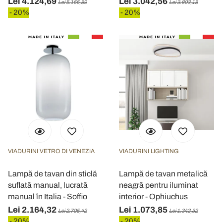
Lei 4.124,69
Lei 3.042,56
Lei 5.155,89
Lei 3.803,18
- 20%
- 20%
VIADURINI VETRO DI VENEZIA
VIADURINI LIGHTING
Lampă de tavan din sticlă
Lampă de tavan metalică
suflată manual, lucrată
neagră pentru iluminat
manual în Italia - Soffio
interior - Ophiuchus
Lei 2.164,32
Lei 1.073,85
Lei 2.705,42
Lei 1.342,32
- 20%
- 20%