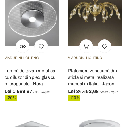
VIADURINI LIGHTING
VIADURINI LIGHTING
Lampă de tavan metalică
Plafoniera venețiană din
cu difuzor din plexiglas cu
sticlă și metal realizată
micropuncte - Nora
manual în Italia - Jason
Lei 1.589,97
Lei 34.462,68
Lei 1.987,44
Lei 43.078,37
- 20%
- 20%