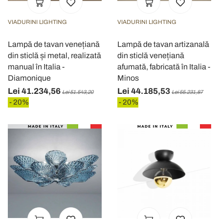
VIADURINI LIGHTING
VIADURINI LIGHTING
Lampă de tavan venețiană
Lampă de tavan artizanală
din sticlă și metal, realizată
din sticlă venețiană
manual în Italia -
afumată, fabricată în Italia -
Diamonique
Minos
Lei 41.234,56
Lei 44.185,53
Lei 51.543,20
Lei 55.231,87
- 20%
- 20%