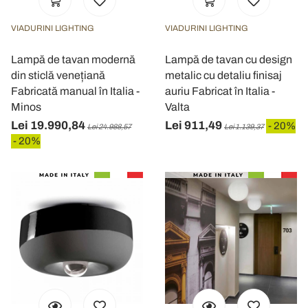
VIADURINI LIGHTING
VIADURINI LIGHTING
Lampă de tavan modernă
Lampă de tavan cu design
din sticlă venețiană
metalic cu detaliu finisaj
Fabricată manual în Italia -
auriu Fabricat în Italia -
Minos
Valta
Lei 19.990,84
Lei 911,49
- 20%
Lei 24.988,57
Lei 1.139,37
- 20%