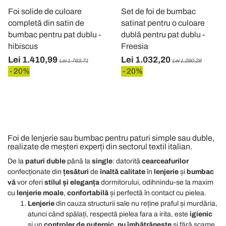
informazioni sul modo in cui utilizza il nostro sito con i
Foi solide de culoare
Set de foi de bumbac
nostri partner che si occupano di analisi dei dati web,
completă din satin de
satinat pentru o culoare
pubblicità e social media, i quali potrebbero combinarle
bumbac pentru pat dublu -
dublă pentru pat dublu -
con altre informazioni che ha fornito loro o che hanno
hibiscus
Freesia
raccolto dal suo utilizzo dei loro servizi.
Lei 1.410,99
Lei 1.032,20
Lei 1.763,71
Lei 1.290,28
- 20%
- 20%
Foi de lenjerie sau bumbac pentru paturi simple sau duble,
realizate de meșteri experți din sectorul textil italian.
De la
paturi duble
până la
single
: datorită
cearceafurilor
confecționate din
țesături
de
înaltă calitate
în
lenjerie
și
bumbac
vă
vor oferi
stilul și eleganța
dormitorului
, odihnindu-se la maxim
cu
lenjerie moale
,
confortabilă
și perfectă în contact cu pielea.
Lenjerie
din cauza structurii sale nu reține praful și murdăria,
atunci când spălați, respectă pielea fara a
irita, este
igienic
și un
controler de
puternic
,
nu îmbătrânește
și fără scame.