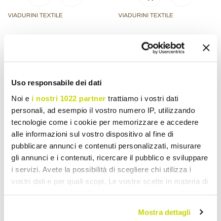
VIADURINI TEXTILE
VIADURINI TEXTILE
Foaie dublă, lenjerie
Lenjerie de pat albă pentru
colorată de lux Made in
pat dublu, design de lux
Italy - Fiumano
Made in Italy - Fiumano
Lei 2.014,51
Lei 6.289,02
Lei 2.518,09
Lei 7.861,26
Uso responsabile dei dati
- 20%
- 20%
Noi e
i nostri 1022 partner
trattiamo i vostri dati
personali, ad esempio il vostro numero IP, utilizzando
tecnologie come i cookie per memorizzare e accedere
alle informazioni sul vostro dispositivo al fine di
pubblicare annunci e contenuti personalizzati, misurare
gli annunci e i contenuti, ricercare il pubblico e sviluppare
i servizi. Avete la possibilità di scegliere chi utilizza i
vostri dati e per quali scopi. Le vostre scelte in materia di
privacy sono applicabili solo su questa proprietà digitale
in cui avete effettuato le vostre scelte. È possibile
Mostra dettagli
modificare o revocare il proprio consenso in qualsiasi