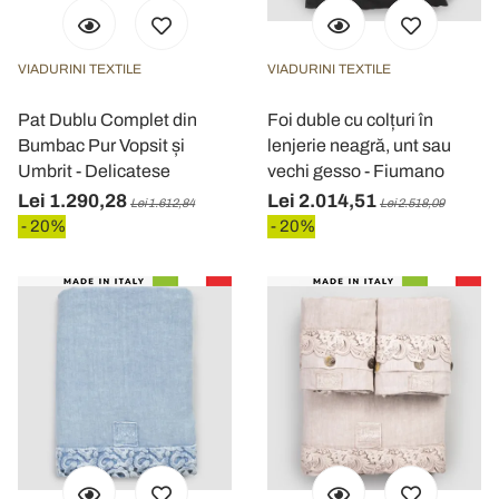
VIADURINI TEXTILE
VIADURINI TEXTILE
Pat Dublu Complet din
Foi duble cu colțuri în
Bumbac Pur Vopsit și
lenjerie neagră, unt sau
Umbrit - Delicatese
vechi gesso - Fiumano
Lei 1.290,28
Lei 2.014,51
Lei 1.612,84
Lei 2.518,09
- 20%
- 20%