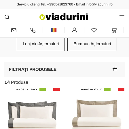
Serviciu clienți Tel. +390541623760 - Email info@viadurini.ro
Textile pentru Dormitor
Cearşaf Simple și Duble în
Lenjerie Pură și Bumbac Italian
Lenjerie Așternuturi
Bumbac Așternuturi
Toggle
FILTRAȚI PRODUSELE
navigat
14
Produse