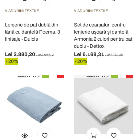
VIADURINI TEXTILE
VIADURINI TEXTILE
Lenjerie de pat dublă din
Set de cearșafuri pentru
lână cu dantelă Poema, 3
lenjerie ușoară și dantelă
finisaje - Dulcis
Armonia 2 culori pentru pat
dublu - Dettox
Lei 2.880,20
Lei 6.168,31
Lei 3.600,28
Lei 7.710,39
- 20%
- 20%