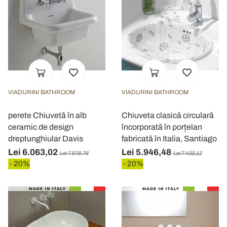
VIADURINI BATHROOM
VIADURINI BATHROOM
perete Chiuvetă în alb
Chiuveta clasică circulară
ceramic de design
încorporată în porțelan
dreptunghiular Davis
fabricată în Italia, Santiago
Lei 6.063,02
Lei 5.946,48
Lei 7.578,76
Lei 7.433,12
- 20%
- 20%