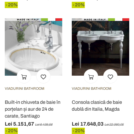
- 20%
- 20%
VIADURINI BATHROOM
VIADURINI BATHROOM
Built-in chiuveta de baie în
Consola clasică de baie
porțelan și aur de 24 de
dublă din Italia, Magda
carate, Santiago
Lei 5.151,67
Lei 17.648,03
Lei 6.439,58
Lei 22.060,05
- 20%
- 20%