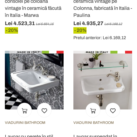
consolei pe coloană
ceramică vintage pe
vintage în ceramică făcută
Colonna, fabricată în Italia -
în Italia - Marwa
Paulina
Lei 4.523,31
Lei 4.935,27
Lei 5.654,15
Lei 6.169,12
- 20%
- 20%
Pretul anterior: Lei 6.169,12
VIADURINI BATHROOM
VIADURINI BATHROOM
Lavoar cu perete în stil
Lavoar suspendat în