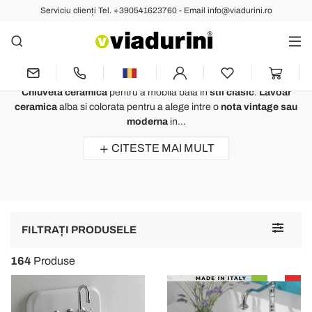
Serviciu clienți Tel. +390541623760 - Email info@viadurini.ro
Chiuvete Baie Moderne
Chiuveta Ceramica - Design Made
in Italy pentru Baie
Chiuveta ceramica
pentru a mobila baia in
stil clasic
.
Lavoar
ceramica
alba si colorata pentru a alege intre o
nota vintage sau
moderna
in...
CITESTE MAI MULT
Toggle
FILTRAȚI PRODUSELE
navigat
164
Produse