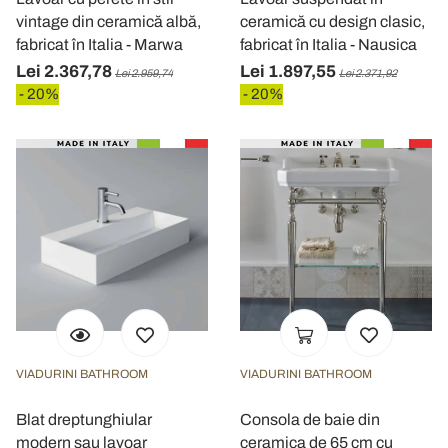
vintage din ceramică albă,
ceramică cu design clasic,
fabricat în Italia - Marwa
fabricat în Italia - Nausica
Lei 2.367,78
Lei 1.897,55
Lei 2.959,74
Lei 2.371,92
- 20%
- 20%
VIADURINI BATHROOM
VIADURINI BATHROOM
Blat dreptunghiular
Consola de baie din
modern sau lavoar
ceramica de 65 cm cu