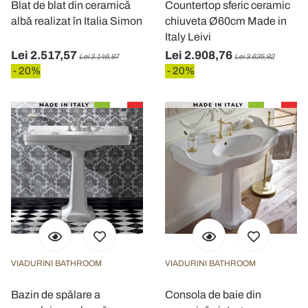
Blat de blat din ceramică
Countertop sferic ceramic
albă realizat în Italia Simon
chiuveta Ø60cm Made in
Italy Leivi
Lei 2.517,57
Lei 2.908,76
Lei 3.146,97
Lei 3.635,92
- 20%
- 20%
VIADURINI BATHROOM
VIADURINI BATHROOM
Bazin de spălare a
Consola de baie din