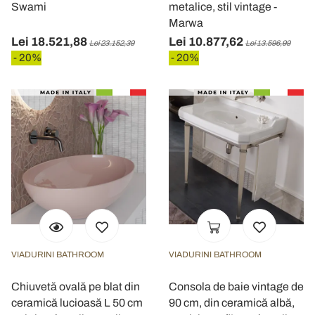
Swami
metalice, stil vintage -
nostri partner che si occupano di analisi dei dati web,
Marwa
pubblicità e social media, i quali potrebbero combinarle
Lei 18.521,88
Lei 10.877,62
Lei 23.152,39
Lei 13.596,99
con altre informazioni che ha fornito loro o che hanno
- 20%
- 20%
raccolto dal suo utilizzo dei loro servizi.
VIADURINI BATHROOM
VIADURINI BATHROOM
Chiuvetă ovală pe blat din
Consola de baie vintage de
ceramică lucioasă L 50 cm
90 cm, din ceramică albă,