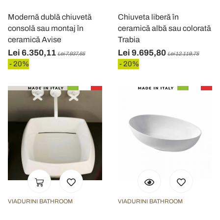
Modernă dublă chiuvetă
Chiuveta liberă în
consolă sau montaj în
ceramică albă sau colorată
ceramică Avise
Trabia
Lei 6.350,11
Lei 9.695,80
Lei 7.937,65
Lei 12.119,75
- 20%
- 20%
VIADURINI BATHROOM
VIADURINI BATHROOM