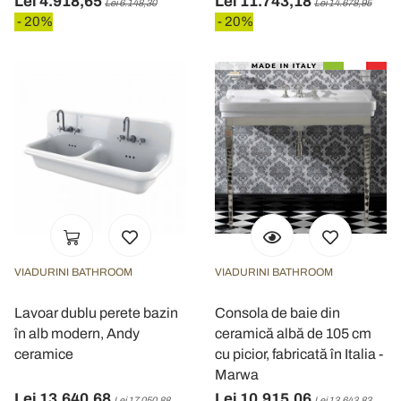
Lei 4.918,65
Lei 11.743,18
Lei 6.148,30
Lei 14.678,95
- 20%
- 20%
VIADURINI BATHROOM
VIADURINI BATHROOM
Lavoar dublu perete bazin
Consola de baie din
în alb modern, Andy
ceramică albă de 105 cm
ceramice
cu picior, fabricată în Italia -
Marwa
Lei 13.640,68
Lei 10.915,06
Lei 17.050,88
Lei 13.643,83