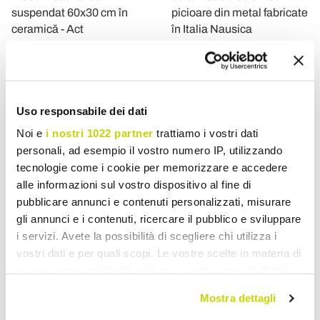
suspendat 60x30 cm în
picioare din metal fabricate
ceramică - Act
în Italia Nausica
Lei 3.857,51
Lei 11.868,01
Lei 4.821,89
Lei 14.834,98
- 20%
- 20%
Uso responsabile dei dati
Noi e
i nostri 1022 partner
trattiamo i vostri dati
personali, ad esempio il vostro numero IP, utilizzando
tecnologie come i cookie per memorizzare e accedere
alle informazioni sul vostro dispositivo al fine di
pubblicare annunci e contenuti personalizzati, misurare
gli annunci e i contenuti, ricercare il pubblico e sviluppare
i servizi. Avete la possibilità di scegliere chi utilizza i
vostri dati e per quali scopi. Le vostre scelte in materia di
VIADURINI BATHROOM
VIADURINI BATHROOM
privacy sono applicabili solo su questa proprietà digitale
in cui avete effettuato le vostre scelte. È possibile
Lavoar Consol dublu bol cu
Chiuvetă clasică
Mostra dettagli
modificare o revocare il proprio consenso in qualsiasi
picioare din ceramică,
încorporată în porțelan