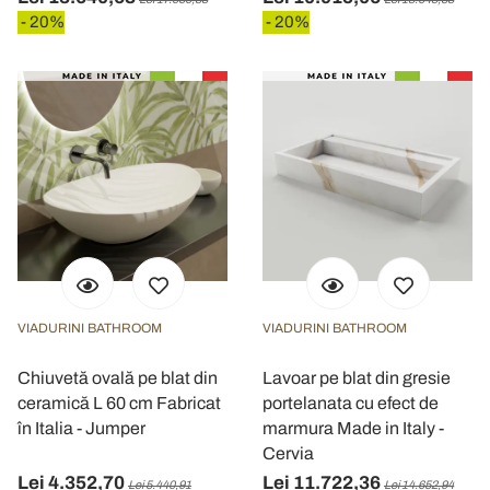
- 20%
- 20%
VIADURINI BATHROOM
VIADURINI BATHROOM
Chiuvetă ovală pe blat din
Lavoar pe blat din gresie
ceramică L 60 cm Fabricat
portelanata cu efect de
în Italia - Jumper
marmura Made in Italy -
Cervia
Lei 4.352,70
Lei 11.722,36
Lei 5.440,91
Lei 14.652,94