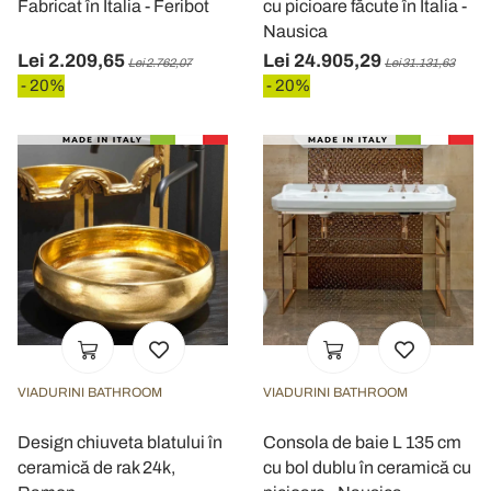
Fabricat în Italia - Feribot
cu picioare făcute în Italia -
Nausica
Lei 2.209,65
Lei 24.905,29
Lei 2.762,07
Lei 31.131,63
- 20%
- 20%
VIADURINI BATHROOM
VIADURINI BATHROOM
Design chiuveta blatului în
Consola de baie L 135 cm
ceramică de rak 24k,
cu bol dublu în ceramică cu