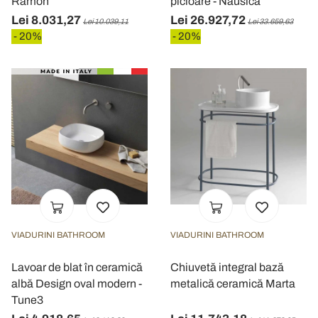
Ramon
picioare - Nausica
Lei 8.031,27
Lei 26.927,72
Lei 10.039,11
Lei 33.659,63
- 20%
- 20%
VIADURINI BATHROOM
VIADURINI BATHROOM
Lavoar de blat în ceramică
Chiuvetă integral bază
albă Design oval modern -
metalică ceramică Marta
Tune3