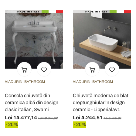
VIADURINI BATHROOM
VIADURINI BATHROOM
Consola chiuvetă din
Chiuvetă modernă de blat
ceramică albă din design
dreptunghiular în design
clasic italian, Swami
ceramic - Lipperialav1
Lei 14.477,14
Lei 4.244,51
Lei 18.096,39
Lei 5.305,65
- 20%
- 20%