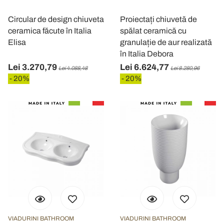
Circular de design chiuveta
Proiectați chiuvetă de
ceramica făcute în Italia
spălat ceramică cu
Elisa
granulație de aur realizată
în Italia Debora
Lei 3.270,79
Lei 6.624,77
Lei 4.088,48
Lei 8.280,96
- 20%
- 20%
VIADURINI BATHROOM
VIADURINI BATHROOM