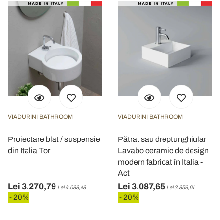
VIADURINI BATHROOM
VIADURINI BATHROOM
Proiectare blat / suspensie
Pătrat sau dreptunghiular
din Italia Tor
Lavabo ceramic de design
modern fabricat în Italia -
Act
Lei 3.270,79
Lei 3.087,65
Lei 4.088,48
Lei 3.859,61
- 20%
- 20%