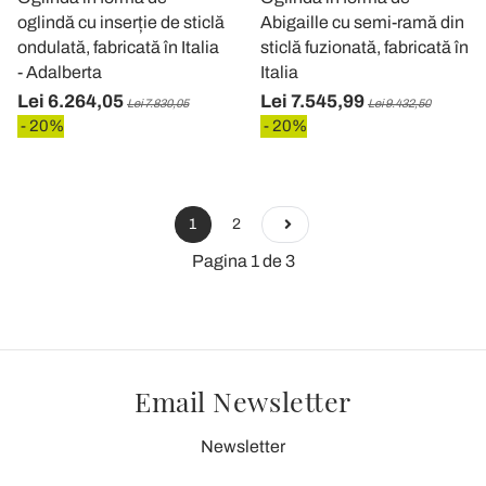
oglindă cu inserție de sticlă
Abigaille cu semi-ramă din
ondulată, fabricată în Italia
sticlă fuzionată, fabricată în
- Adalberta
Italia
Lei 6.264,05
Lei 7.545,99
Lei 7.830,05
Lei 9.432,50
- 20%
- 20%
1
2
Pagina 1 de 3
Email Newsletter
Newsletter