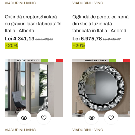
VIADURINI LIVING
VIADURINI LIVING
Oglindă dreptunghiulară
Oglindă de perete cu ramă
cu gravuri laser fabricată în
din sticlă fuzionată,
Italia - Alberta
fabricată în Italia - Adored
Lei 4.341,13
Lei 6.975,78
Lei 5.426,41
Lei 8.719,72
- 20%
- 20%
VIADURINI LIVING
VIADURINI LIVING