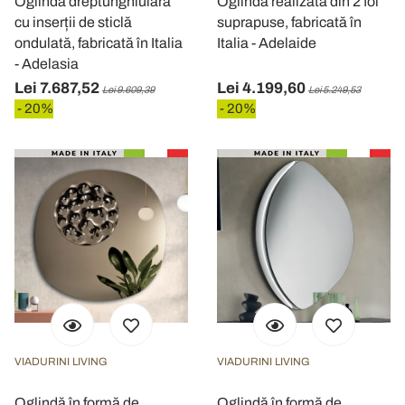
Oglindă dreptunghiulară
Oglindă realizată din 2 foi
cu inserții de sticlă
suprapuse, fabricată în
ondulată, fabricată în Italia
Italia - Adelaide
- Adelasia
Lei 7.687,52
Lei 4.199,60
Lei 9.609,39
Lei 5.249,53
- 20%
- 20%
VIADURINI LIVING
VIADURINI LIVING
Oglindă în formă de
Oglindă în formă de