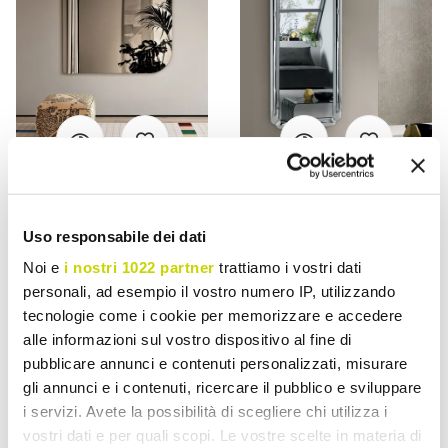
VIADURINI LIVING
VIADURINI LIVING
Oglindă de perete
Oglindă dreptunghiulară
Uso responsabile dei dati
Beniamina cu ondulații
cu ramă din cristal turnat,
Noi e
i nostri 1022 partner
trattiamo i vostri dati
laterale, fabricată în Italia
fabricată în Italia - Belinda
personali, ad esempio il vostro numero IP, utilizzando
Lei 8.291,04
Lei 7.791,54
Lei 10.363,77
Lei 9.739,48
tecnologie come i cookie per memorizzare e accedere
- 20%
- 20%
alle informazioni sul vostro dispositivo al fine di
pubblicare annunci e contenuti personalizzati, misurare
gli annunci e i contenuti, ricercare il pubblico e sviluppare
i servizi. Avete la possibilità di scegliere chi utilizza i
vostri dati e per quali scopi. Le vostre scelte in materia di