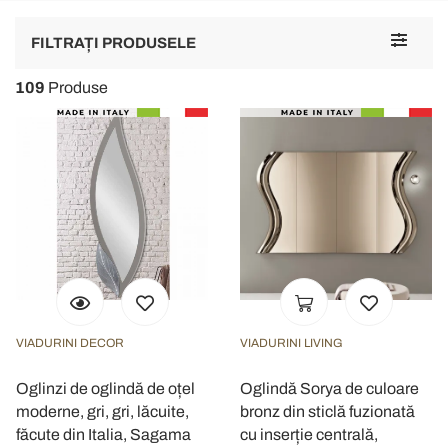
Toggle
FILTRAȚI PRODUSELE
navigat
109
Produse
VIADURINI DECOR
VIADURINI LIVING
Oglinzi de oglindă de oțel
Oglindă Sorya de culoare
moderne, gri, gri, lăcuite,
bronz din sticlă fuzionată
făcute din Italia, Sagama
cu inserție centrală,