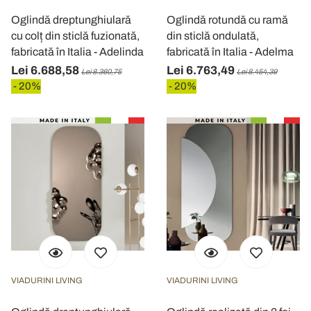
Oglindă dreptunghiulară
Oglindă rotundă cu ramă
cu colț din sticlă fuzionată,
din sticlă ondulată,
fabricată în Italia - Adelinda
fabricată în Italia - Adelma
Lei 6.688,58
Lei 6.763,49
Lei 8.360,75
Lei 8.454,39
- 20%
- 20%
VIADURINI LIVING
VIADURINI LIVING