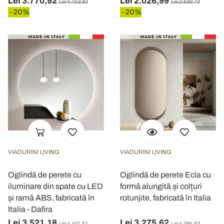
Lei 3.770,92
Lei 2.026,99
Lei 4.713,63
Lei 2.533,73
- 20%
- 20%
VIADURINI LIVING
VIADURINI LIVING
Oglindă de perete cu
Oglindă de perete Ecla cu
iluminare din spate cu LED
formă alungită și colțuri
și ramă ABS, fabricată în
rotunjite, fabricată în Italia
Italia - Dafira
Lei 3.521,18
Lei 3.275,62
Lei 4.401,51
Lei 4.094,53