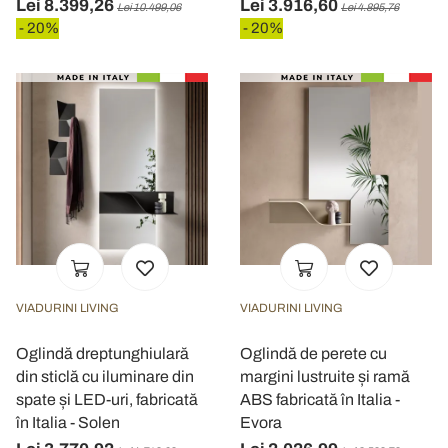
Lei 8.399,26
Lei 3.916,60
Lei 10.499,06
Lei 4.895,76
- 20%
- 20%
VIADURINI LIVING
VIADURINI LIVING
Oglindă dreptunghiulară
Oglindă de perete cu
din sticlă cu iluminare din
margini lustruite și ramă
spate și LED-uri, fabricată
ABS fabricată în Italia -
în Italia - Solen
Evora