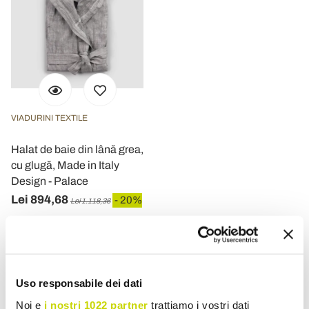
VIADURINI TEXTILE
Halat de baie din lână grea,
cu glugă, Made in Italy
Design - Palace
Lei 894,68
- 20%
Lei 1.118,36
Uso responsabile dei dati
Noi e
i nostri 1022 partner
trattiamo i vostri dati
Halate de baie din lenjerie realizate în Italia pentru un stil