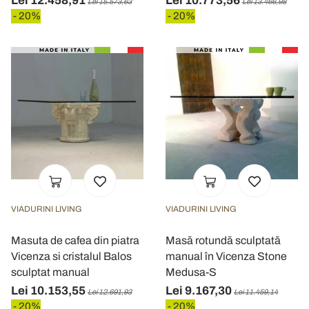
Lei 12.458,91
Lei 10.773,56
Lei 15.573,63
Lei 13.466,98
- 20%
- 20%
VIADURINI LIVING
VIADURINI LIVING
Masuta de cafea din piatra
Masă rotundă sculptată
Vicenza si cristalul Balos
manual în Vicenza Stone
sculptat manual
Medusa-S
Lei 10.153,55
Lei 9.167,30
Lei 12.691,93
Lei 11.459,14
- 20%
- 20%