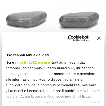
VIADURINI LIVING
VIADURINI LIVING
Uso responsabile dei dati
Masuta de cafea moderna
Masuta de cafea ovala din
Noi e
i nostri 1022 partner
trattiamo i vostri dati
in forma de piatra fosila -
piatra fosila moderna -
personali, ad esempio il vostro numero IP, utilizzando
Beth
Avenue
tecnologie come i cookie per memorizzare e accedere
Lei 5.775,88
Lei 4.256,99
alle informazioni sul vostro dispositivo al fine di
Lei 7.219,82
Lei 5.321,22
- 20%
- 20%
pubblicare annunci e contenuti personalizzati, misurare
gli annunci e i contenuti, ricercare il pubblico e sviluppare
i servizi. Avete la possibilità di scegliere chi utilizza i
vostri dati e per quali scopi. Le vostre scelte in materia di