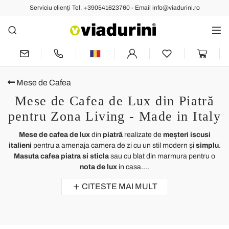
Serviciu clienți Tel. +390541623760 - Email info@viadurini.ro
Mese de Cafea
Mese de Cafea de Lux din Piatră
pentru Zona Living - Made in Italy
Mese de cafea de lux
din
piatră
realizate de
meșteri iscusi
italieni
pentru a amenaja camera de zi cu un stil modern și
simplu
.
Masuta cafea piatra si sticla
sau cu blat din marmura pentru o
nota de lux
in casa....
CITESTE MAI MULT