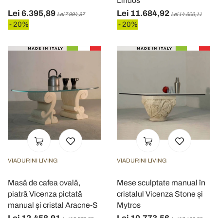
Lindos
Lei 6.395,89
Lei 11.684,92
Lei 7.994,87
Lei 14.606,11
- 20%
- 20%
VIADURINI LIVING
VIADURINI LIVING
Masă de cafea ovală,
Mese sculptate manual în
piatră Vicenza pictată
cristalul Vicenza Stone și
manual și cristal Aracne-S
Mytros