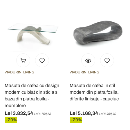
VIADURINI LIVING
VIADURINI LIVING
Masuta de cafea cu design
Masuta de cafea in stil
modern cu blat din sticla si
modern din piatra fosila,
baza din piatra fosila -
diferite finisaje - cauciuc
reumplere
Lei 3.832,54
Lei 5.168,34
Lei 4.790,68
Lei 6.460,40
- 20%
- 20%