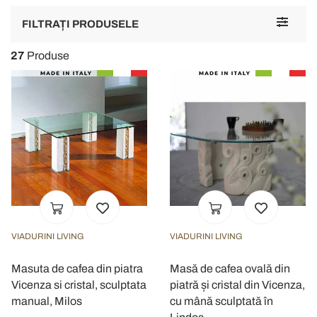
Toggle
FILTRAȚI PRODUSELE
navigat
27
Produse
VIADURINI LIVING
VIADURINI LIVING
Masuta de cafea din piatra
Masă de cafea ovală din
Vicenza si cristal, sculptata
piatră și cristal din Vicenza,
manual, Milos
cu mână sculptată în