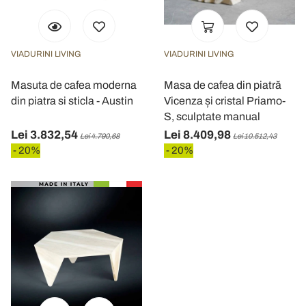
VIADURINI LIVING
VIADURINI LIVING
Masuta de cafea moderna
Masa de cafea din piatră
din piatra si sticla - Austin
Vicenza și cristal Priamo-
S, sculptate manual
Lei 3.832,54
Lei 8.409,98
Lei 4.790,68
Lei 10.512,43
- 20%
- 20%