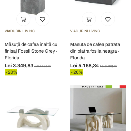
VIADURINI LIVING
VIADURINI LIVING
Măsuță de cafea înaltă cu
Masuta de cafea patrata
finisaj Fossil Stone Grey -
din piatra fosila neagra -
Florida
Florida
Lei 3.349,83
Lei 5.168,34
Lei 4.187,29
Lei 6.460,40
- 20%
- 20%