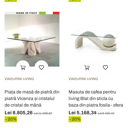
VIADURINI LIVING
VIADURINI LIVING
Piața de masă de piatră din
Masuta de cafea pentru
piatră Vicenza și cristalul
living Blat din sticla cu
de cristal de mână
baza din piatra fosila - sfera
Lei 8.805,26
Lei 5.168,34
Lei 11.006,63
Lei 6.460,40
- 20%
- 20%