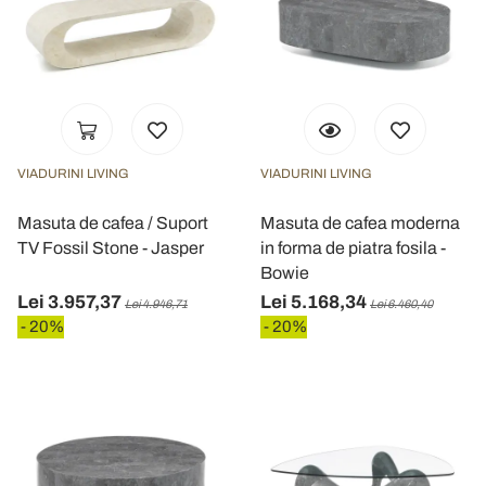
annunci, per fornire funzionalità dei social media e per
analizzare il nostro traffico. Condividiamo inoltre
informazioni sul modo in cui utilizza il nostro sito con i
nostri partner che si occupano di analisi dei dati web,
pubblicità e social media, i quali potrebbero combinarle
con altre informazioni che ha fornito loro o che hanno
VIADURINI LIVING
VIADURINI LIVING
raccolto dal suo utilizzo dei loro servizi.
Masuta de cafea / Suport
Masuta de cafea moderna
TV Fossil Stone - Jasper
in forma de piatra fosila -
Bowie
Lei 3.957,37
Lei 5.168,34
Lei 4.946,71
Lei 6.460,40
- 20%
- 20%