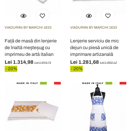
VIADURINI BY MARCHI 1633
VIADURINI BY MARCHI 1633
Față de masă din lenjerie
Lenjerie serviciu de mic
de înaltă meșteșug cu
dejun cu piesă unică de
imprimeu de artă italian
imprimare artizanală
Lei 1.314,98
Lei 1.281,68
Lei 1.643,71
Lei 1.602,12
- 20%
- 20%