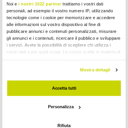
Noi e
i nostri 1022 partner
trattiamo i vostri dati
personali, ad esempio il vostro numero IP, utilizzando
tecnologie come i cookie per memorizzare e accedere
alle informazioni sul vostro dispositivo al fine di
pubblicare annunci e contenuti personalizzati, misurare
gli annunci e i contenuti, ricercare il pubblico e sviluppare
i servizi. Avete la possibilità di scegliere chi utilizza i
VIADURINI TEXTILE
VIADURINI TEXTILE
vostri dati e per quali scopi. Le vostre scelte in materia di
privacy sono applicabili solo su questa proprietà digitale
Fata de masa din in
Feță de masă modulară în
in cui avete effettuato le vostre scelte. È possibile
colorata cu butoniere si 12
lenjerie colorată cu
Mostra dettagli
modificare o revocare il proprio consenso in qualsiasi
butoane modulare de lux -
butoniere și 10 butoane -
momento dalla Dichiarazione sui cookie o facendo clic
Mediterranea
Mediterranea
sull'icona di attivazione della privacy.
Lei 1.098,59
Lei 940,46
- 20%
Accetta tutti
Lei 1.373,25
Lei 1.175,58
- 20%
Con il tuo consenso, vorremmo anche:
Personalizza
raccogliere informazioni sulla tua posizione
geografica, con un'approssimazione di qualche
metro,
Rifiuta