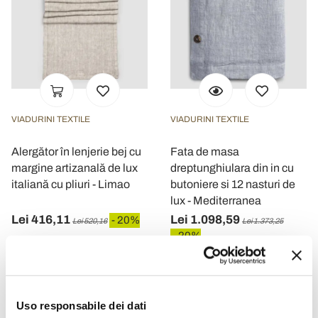
VIADURINI TEXTILE
VIADURINI TEXTILE
Alergător în lenjerie bej cu
Fata de masa
margine artizanală de lux
dreptunghiulara din in cu
italiană cu pliuri - Limao
butoniere si 12 nasturi de
lux - Mediterranea
Lei 416,11
Lei 1.098,59
- 20%
Lei 520,16
Lei 1.373,25
- 20%
Uso responsabile dei dati