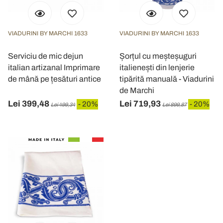
VIADURINI BY MARCHI 1633
VIADURINI BY MARCHI 1633
Serviciu de mic dejun
Șorțul cu meșteșuguri
italian artizanal Imprimare
italienești din lenjerie
de mână pe țesături antice
tipărită manuală - Viadurini
de Marchi
Lei 399,48
Lei 719,93
- 20%
- 20%
Lei 499,34
Lei 899,87