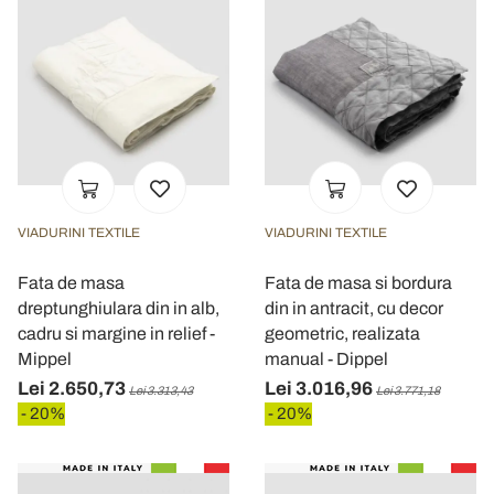
VIADURINI TEXTILE
VIADURINI TEXTILE
Fata de masa
Fata de masa si bordura
dreptunghiulara din in alb,
din in antracit, cu decor
cadru si margine in relief -
geometric, realizata
Mippel
manual - Dippel
Lei 2.650,73
Lei 3.016,96
Lei 3.313,43
Lei 3.771,18
- 20%
- 20%