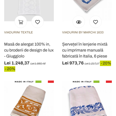
VIADURINI TEXTILE
VIADURINI BY MARCHI 1633
Masă de alergat 100% in,
Șervețel în lenjerie mixtă
cu broderii de design de lux
cu imprimare manuală
- Giuggiolo
fabricată în Italia, 6 piese
Lei 1.248,37
Lei 973,76
- 20%
Lei 1.560,48
Lei 1.217,17
- 20%