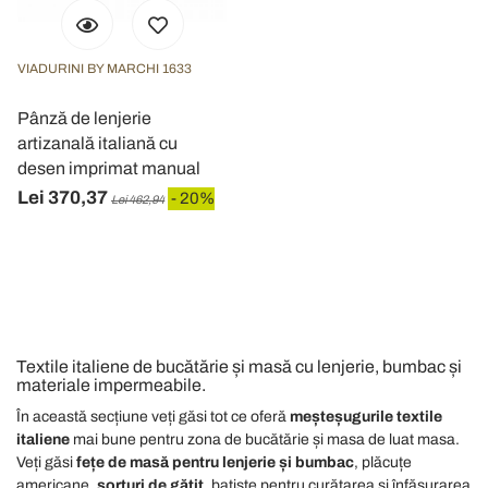
VIADURINI BY MARCHI 1633
Pânză de lenjerie
artizanală italiană cu
desen imprimat manual
Lei 370,37
- 20%
Lei 462,94
Textile italiene de bucătărie și masă cu lenjerie, bumbac și
materiale impermeabile.
În această secțiune veți găsi tot ce oferă
meșteșugurile textile
italiene
mai bune pentru zona de bucătărie și masa de luat masa.
Veți găsi
fețe de masă pentru lenjerie și bumbac
, plăcuțe
americane,
șorțuri de gătit
, batiste pentru curățarea și înfășurarea