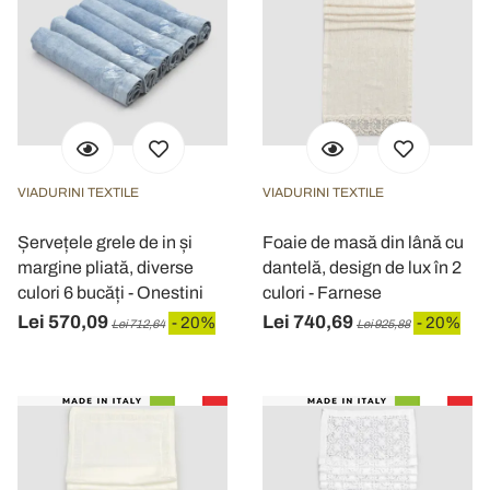
VIADURINI TEXTILE
VIADURINI TEXTILE
Șervețele grele de in și
Foaie de masă din lână cu
margine pliată, diverse
dantelă, design de lux în 2
culori 6 bucăți - Onestini
culori - Farnese
Lei 570,09
Lei 740,69
- 20%
- 20%
Lei 712,64
Lei 925,88