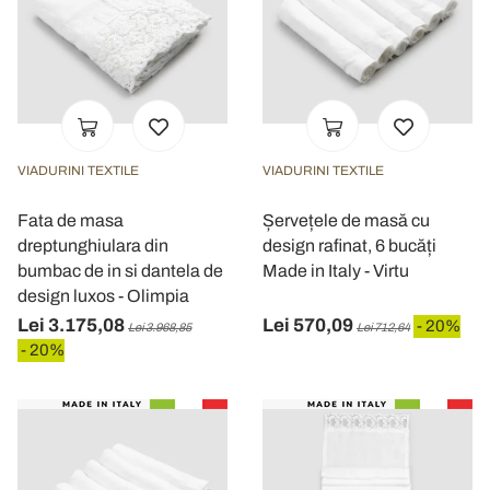
VIADURINI TEXTILE
VIADURINI TEXTILE
Fata de masa
Șervețele de masă cu
dreptunghiulara din
design rafinat, 6 bucăți
bumbac de in si dantela de
Made in Italy - Virtu
design luxos - Olimpia
Lei 3.175,08
Lei 570,09
- 20%
Lei 3.968,85
Lei 712,64
- 20%