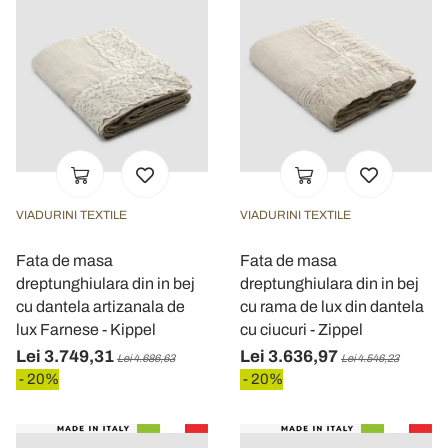
VIADURINI TEXTILE
VIADURINI TEXTILE
Fata de masa
Fata de masa
dreptunghiulara din in bej
dreptunghiulara din in bej
cu dantela artizanala de
cu rama de lux din dantela
lux Farnese - Kippel
cu ciucuri - Zippel
Lei 3.749,31
Lei 3.636,97
Lei 4.686,63
Lei 4.546,23
- 20%
- 20%