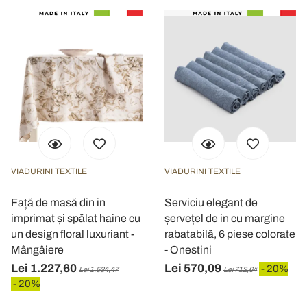
VIADURINI TEXTILE
VIADURINI TEXTILE
Față de masă din in
Serviciu elegant de
imprimat și spălat haine cu
șervețel de in cu margine
un design floral luxuriant -
rabatabilă, 6 piese colorate
Mângâiere
- Onestini
Lei 1.227,60
Lei 570,09
- 20%
Lei 1.534,47
Lei 712,64
- 20%