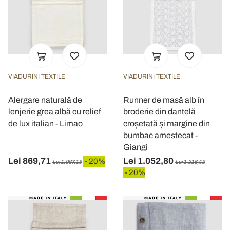
VIADURINI TEXTILE
VIADURINI TEXTILE
Alergare naturală de
Runner de masă alb în
lenjerie grea albă cu relief
broderie din dantelă
de lux italian - Limao
croșetată și margine din
bumbac amestecat -
Giangi
Lei 869,71
Lei 1.052,80
- 20%
Lei 1.087,15
Lei 1.316,03
- 20%