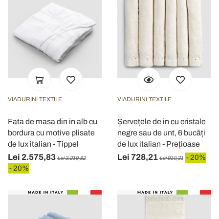
VIADURINI TEXTILE
VIADURINI TEXTILE
Fata de masa din in alb cu
Șervețele de in cu cristale
bordura cu motive plisate
negre sau de unt, 6 bucăți
de lux italian - Tippel
de lux italian - Prețioase
Lei 2.575,83
Lei 728,21
- 20%
Lei 3.219,82
Lei 910,31
- 20%