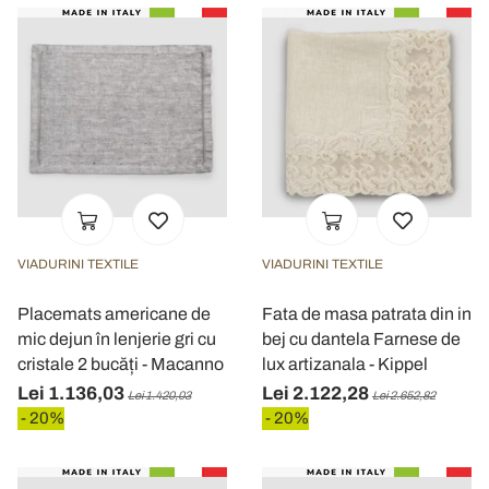
VIADURINI TEXTILE
VIADURINI TEXTILE
Placemats americane de
Fata de masa patrata din in
mic dejun în lenjerie gri cu
bej cu dantela Farnese de
cristale 2 bucăți - Macanno
lux artizanala - Kippel
Lei 1.136,03
Lei 2.122,28
Lei 1.420,03
Lei 2.652,82
- 20%
- 20%