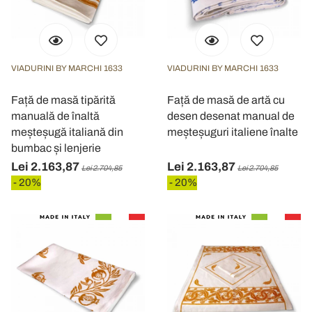
VIADURINI BY MARCHI 1633
VIADURINI BY MARCHI 1633
Față de masă tipărită
Față de masă de artă cu
manuală de înaltă
desen desenat manual de
meșteșugă italiană din
meșteșuguri italiene înalte
bumbac și lenjerie
Lei 2.163,87
Lei 2.163,87
Lei 2.704,85
Lei 2.704,85
- 20%
- 20%