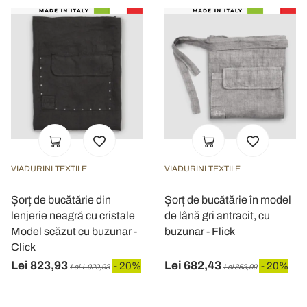
VIADURINI TEXTILE
VIADURINI TEXTILE
Șorț de bucătărie din
Șorț de bucătărie în model
lenjerie neagră cu cristale
de lână gri antracit, cu
Model scăzut cu buzunar -
buzunar - Flick
Click
Lei 823,93
Lei 682,43
- 20%
- 20%
Lei 1.029,93
Lei 853,09