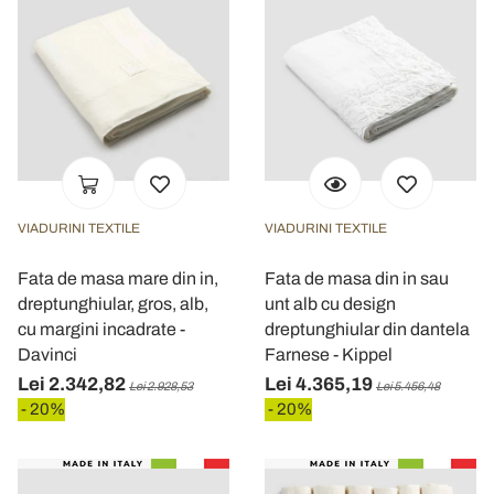
VIADURINI TEXTILE
VIADURINI TEXTILE
Fata de masa mare din in,
Fata de masa din in sau
dreptunghiular, gros, alb,
unt alb cu design
cu margini incadrate -
dreptunghiular din dantela
Davinci
Farnese - Kippel
Lei 2.342,82
Lei 4.365,19
Lei 2.928,53
Lei 5.456,48
- 20%
- 20%