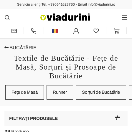
Serviciu clienți Tel. +390541623760 - Email info@viadurini.ro
BUCĂTĂRIE
Textile de Bucătărie - Fețe de
Masă, Sorțuri și Prosoape de
Bucătărie
Fețe de Masă
Runner
Sorțuri de Bucătărie
Toggle
FILTRAȚI PRODUSELE
navigat
39
Produse