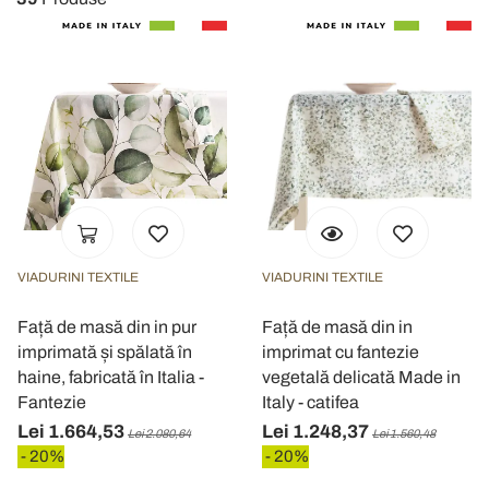
VIADURINI TEXTILE
VIADURINI TEXTILE
Față de masă din in pur
Față de masă din in
imprimată și spălată în
imprimat cu fantezie
haine, fabricată în Italia -
vegetală delicată Made in
Fantezie
Italy - catifea
Lei 1.664,53
Lei 1.248,37
Lei 2.080,64
Lei 1.560,48
- 20%
- 20%