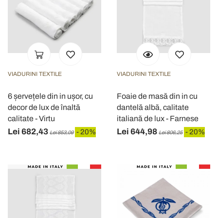
VIADURINI TEXTILE
VIADURINI TEXTILE
6 șervețele din in ușor, cu
Foaie de masă din in cu
decor de lux de înaltă
dantelă albă, calitate
calitate - Virtu
italiană de lux - Farnese
Lei 682,43
Lei 644,98
- 20%
- 20%
Lei 853,09
Lei 806,25