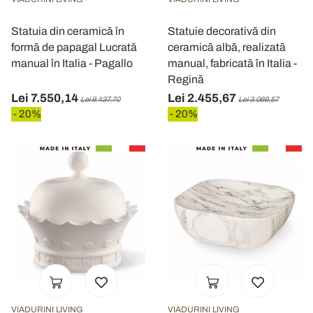
Statuia din ceramică în
Statuie decorativă din
formă de papagal Lucrată
ceramică albă, realizată
manual în Italia - Pagallo
manual, fabricată în Italia -
Regină
Lei 7.550,14
Lei 2.455,67
Lei 9.437,70
Lei 3.069,57
- 20%
- 20%
VIADURINI LIVING
VIADURINI LIVING