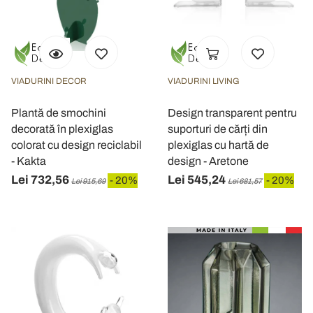
VIADURINI DECOR
VIADURINI LIVING
Plantă de smochini
Design transparent pentru
decorată în plexiglas
suporturi de cărți din
colorat cu design reciclabil
plexiglas cu hartă de
- Kakta
design - Aretone
Lei 732,56
Lei 545,24
- 20%
- 20%
Lei 915,69
Lei 681,57