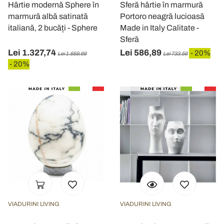
Hârtie modernă Sphere în
Sferă hârtie în marmură
marmură albă satinată
Portoro neagră lucioasă
italiană, 2 bucăți - Sphere
Made in Italy Calitate -
Sferă
Lei 1.327,74
Lei 586,89
- 20%
Lei 1.659,69
Lei 733,56
- 20%
VIADURINI LIVING
VIADURINI LIVING