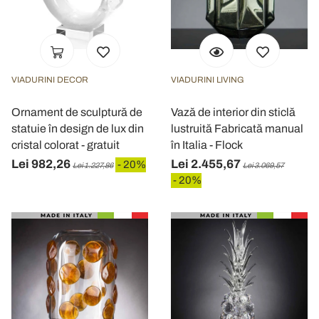
VIADURINI DECOR
VIADURINI LIVING
Ornament de sculptură de
Vază de interior din sticlă
statuie în design de lux din
lustruită Fabricată manual
cristal colorat - gratuit
în Italia - Flock
Lei 982,26
Lei 2.455,67
- 20%
Lei 1.227,86
Lei 3.069,57
- 20%