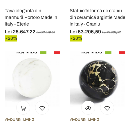
Tava elegantă din
Statuie în formă de craniu
marmură Portoro Made in
din ceramică argintie Made
Italy - Eterie
in Italy - Craniu
Lei 25.647,22
Lei 63.206,59
Lei 32.059,04
Lei 79.008,22
- 20%
- 20%
VIADURINI LIVING
VIADURINI LIVING