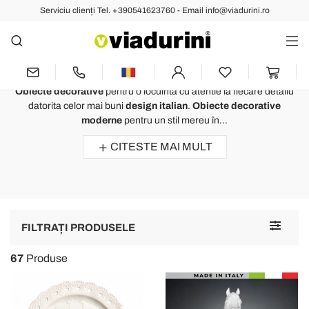
Serviciu clienți Tel. +390541623760 - Email info@viadurini.ro
DECORATIUNI
Obiecte Decorative pentru a-ți
Personaliza Casa cu Creativitate
Obiecte decorative
pentru o locuinta cu atentie la fiecare detaliu
datorita celor mai buni
design italian
.
Obiecte decorative
moderne
pentru un stil mereu în...
CITESTE MAI MULT
Toggle
FILTRAȚI PRODUSELE
navigat
67
Produse