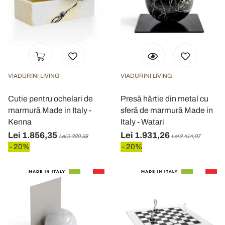
VIADURINI LIVING
VIADURINI LIVING
Cutie pentru ochelari de
Presă hârtie din metal cu
marmură Made in Italy -
sferă de marmură Made in
Kenna
Italy - Watari
Lei 1.856,35
Lei 1.931,26
Lei 2.320,38
Lei 2.414,07
- 20%
- 20%