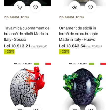
VIADURINI LIVING
VIADURINI LIVING
Tava mică cu ornament de
Ornament de sticlă în
broască de sticlă Made in
formă de ou cu broaște
Italy - Sossio
Made in Italy - Huevo
Lei 10.913,21
Lei 13.643,54
Lei 13.641,50
Lei 17.054,45
- 20%
- 20%