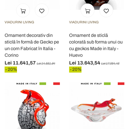
VIADURINI LIVING
VIADURINI LIVING
Ornament decorativ din
Ornament de sticlă
sticlă în formă de Gecko pe
colorată sub forma unui ou
un corn Fabricat în Italia -
cu geckos Made in Italy -
Corino
Huevo
Lei 11.641,57
Lei 13.643,54
Lei 14.551,94
Lei 17.054,45
- 20%
- 20%