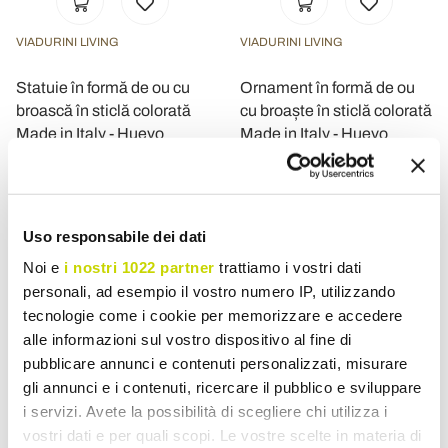
VIADURINI LIVING
VIADURINI LIVING
Statuie în formă de ou cu
Ornament în formă de ou
broască în sticlă colorată
cu broaște în sticlă colorată
Made in Italy - Huevo
Made in Italy - Huevo
Lei 9.639,55
Lei 13.643,54
Lei 12.049,48
Lei 17.054,45
- 20%
- 20%
Uso responsabile dei dati
Noi e
i nostri 1022 partner
trattiamo i vostri dati
personali, ad esempio il vostro numero IP, utilizzando
tecnologie come i cookie per memorizzare e accedere
alle informazioni sul vostro dispositivo al fine di
pubblicare annunci e contenuti personalizzati, misurare
gli annunci e i contenuti, ricercare il pubblico e sviluppare
i servizi. Avete la possibilità di scegliere chi utilizza i
vostri dati e per quali scopi. Le vostre scelte in materia di