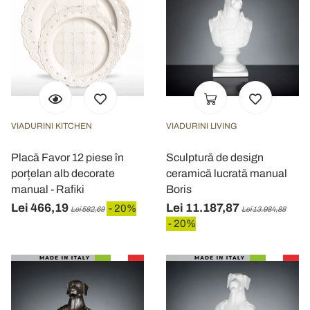
VIADURINI KITCHEN
VIADURINI LIVING
Placă Favor 12 piese în
Sculptură de design
porțelan alb decorate
ceramică lucrată manual
manual - Rafiki
Boris
Lei 466,19
Lei 11.187,87
- 20%
Lei 582,69
Lei 13.984,88
- 20%