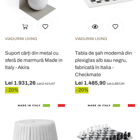
VIADURINI LIVING
VIADURINI LIVING
Suport cărți din metal cu
Tabla de șah modernă din
sferă de marmură Made in
plexiglas alb sau negru,
Italy - Akira
fabricată în Italia -
Checkmate
Lei 1.931,26
Lei 1.485,90
Lei 2.414,07
Lei 1.857,34
- 20%
- 20%