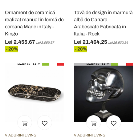
Ornament de ceramică
Tavă de design în marmură
realizat manual în formă de
albă de Carrara
coroană Made in Italy -
Arabescato Fabricată în
Kingo
Italia - Rock
Lei 2.455,67
Lei 21.464,25
Lei 3.069,57
Lei 26.830,34
- 20%
- 20%
VIADURINI LIVING
VIADURINI LIVING