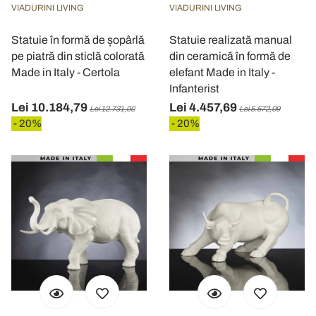
Utilizziamo i cookie per personalizzare contenuti ed
VIADURINI LIVING
VIADURINI LIVING
annunci, per fornire funzionalità dei social media e per
analizzare il nostro traffico. Condividiamo inoltre
Statuie în formă de șopârlă
Statuie realizată manual
informazioni sul modo in cui utilizza il nostro sito con i
pe piatră din sticlă colorată
din ceramică în formă de
nostri partner che si occupano di analisi dei dati web,
Made in Italy - Certola
elefant Made in Italy -
pubblicità e social media, i quali potrebbero combinarle
Infanterist
con altre informazioni che ha fornito loro o che hanno
Lei 10.184,79
Lei 4.457,69
Lei 12.731,00
Lei 5.572,09
raccolto dal suo utilizzo dei loro servizi.
- 20%
- 20%