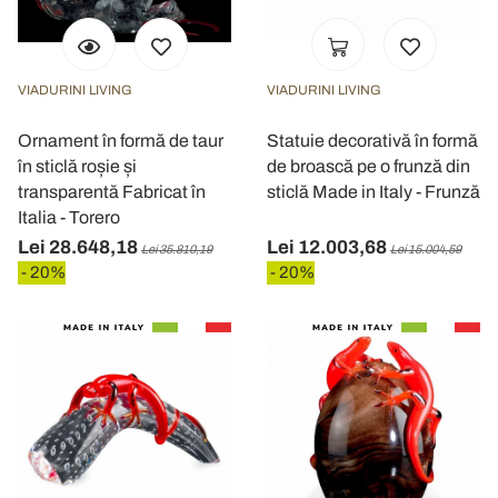
VIADURINI LIVING
VIADURINI LIVING
Ornament în formă de taur
Statuie decorativă în formă
în sticlă roșie și
de broască pe o frunză din
transparentă Fabricat în
sticlă Made in Italy - Frunză
Italia - Torero
Lei 28.648,18
Lei 12.003,68
Lei 35.810,19
Lei 15.004,59
- 20%
- 20%