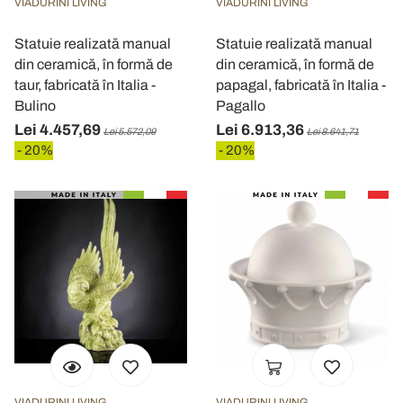
VIADURINI LIVING
VIADURINI LIVING
Statuie realizată manual
Statuie realizată manual
din ceramică, în formă de
din ceramică, în formă de
taur, fabricată în Italia -
papagal, fabricată în Italia -
Bulino
Pagallo
Lei 4.457,69
Lei 6.913,36
Lei 5.572,09
Lei 8.641,71
- 20%
- 20%
VIADURINI LIVING
VIADURINI LIVING