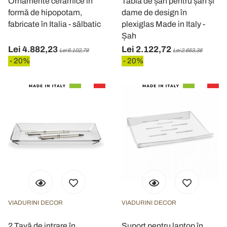
Ornamente ceramice în
Tablă de șah pentru șah și
formă de hipopotam,
dame de design în
fabricate în Italia - sălbatic
plexiglas Made in Italy -
Șah
Lei 4.882,23
Lei 2.122,72
Lei 6.102,79
Lei 2.653,38
- 20%
- 20%
VIADURINI DECOR
VIADURINI DECOR
2 Tavă de intrare în
Suport pentru laptop în