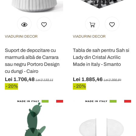
VIADURINI DECOR
VIADURINI DECOR
Suport de depozitare cu
Tabla de sah pentru Sah si
marmură albă de Carrara
Lady din Cristal Acrilic
sau negru Portoro Design
Made in Italy - Smanto
cu dungi - Cairo
Lei 1.706,48
Lei 1.885,46
Lei 2.133,11
Lei 2.356,84
- 20%
- 20%