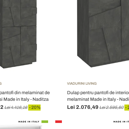
G
VIADURINI LIVING
pantofi din melaminat de
Dulap pentru pantofi de interior
usi Made in Italy - Naditza
melaminat Made in Italy - Nad
92
Lei 2.076,49
Lei 4.416,16
- 20%
Lei 2.595,60
-