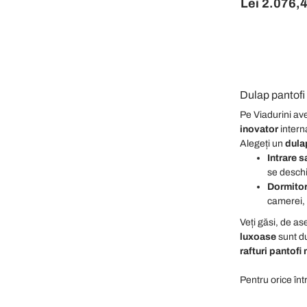
Lei 2.076,
Dulap pantofi 
Pe Viadurini a
inovator
intern
Alegeți un
dulap
Intrare s
se deschi
Dormitor
camerei, 
Veți găsi, de 
luxoase
sunt du
rafturi pantof
Pentru orice în