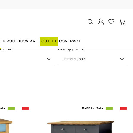
n Italy
R
BIROU
BUCĂTĂRIE
OUTLET
CONTRACT
ilitate
Sortați pentru
Ultimele sosiri