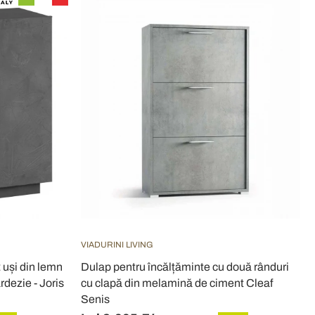
VIADURINI LIVING
 uși din lemn
Dulap pentru încălțăminte cu două rânduri
rdezie - Joris
cu clapă din melamină de ciment Cleaf
Senis