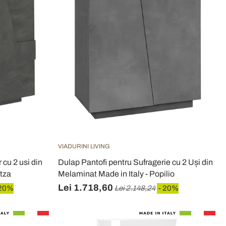
VIADURINI LIVING
 cu 2 usi din
Dulap Pantofi pentru Sufragerie cu 2 Uși din
itza
Melaminat Made in Italy - Popilio
Lei 1.718,60
 20%
Lei 2.148,24
- 20%