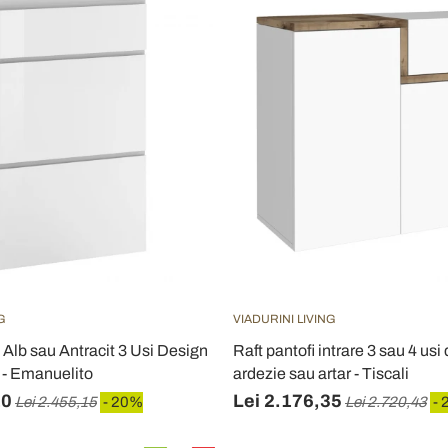
G
VIADURINI LIVING
 Alb sau Antracit 3 Usi Design
Raft pantofi intrare 3 sau 4 usi 
 - Emanuelito
ardezie sau artar - Tiscali
10
Lei 2.176,35
Lei 2.455,15
- 20%
Lei 2.720,43
- 