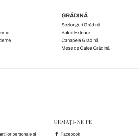
GRĂDINĂ
Șezlonguri Grădină
derne
Salon Exterior
derne
Canapele Grădină
Mese de Cafea Grădină
I
URMAȚI-NE PE
țiilor personale și
Facebook