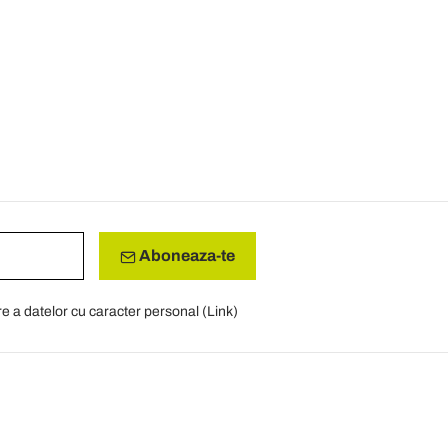
Aboneaza-te
re a datelor cu caracter personal (
Link
)