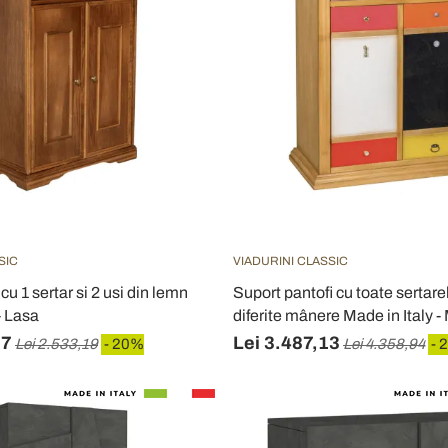
SIC
VIADURINI CLASSIC
cu 1 sertar si 2 usi din lemn
Suport pantofi cu toate sertarel
- Lasa
diferite mânere Made in Italy - 
57
Lei 3.487,13
Lei 2.533,19
- 20%
Lei 4.358,94
- 