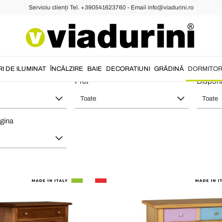
Serviciu clienți Tel. +390541623760 - Email info@viadurini.ro
Pantofi de Artizanat de Lux Made i
I DE ILUMINAT
ÎNCĂLZIRE
BAIE
DECORATIUNI
GRĂDINĂ
DORMITO
Pret
Disponib
Toate
Toate
gina