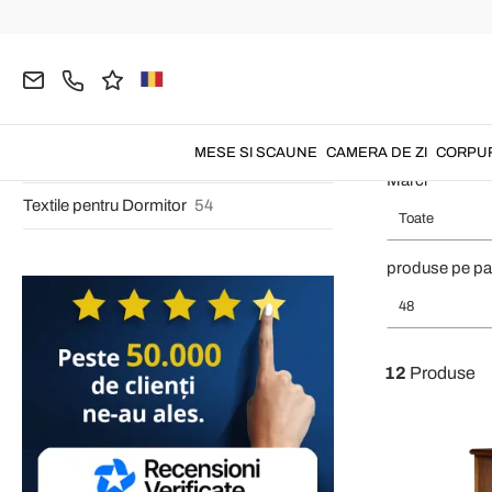
Noptiere
41
Pagina principală
DORMITOR
Dulap Pantofi
Dulapuri de Dormitor
2
Dulap 
Dulap Pantofi
12
MESE SI SCAUNE
CAMERA DE ZI
CORPUR
Dormitor Complet
27
Marci
Textile pentru Dormitor
54
Toate
produse pe pa
48
12
Produse