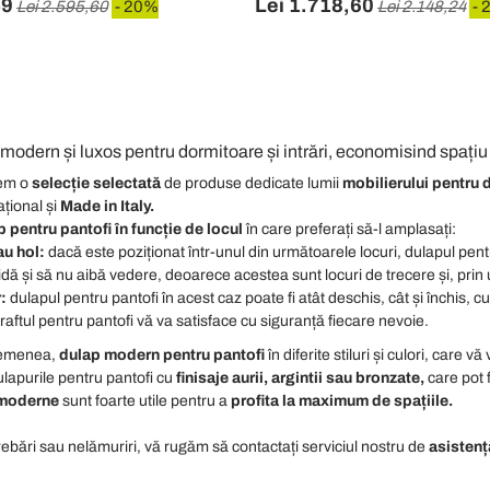
49
Lei 1.718,60
Lei 2.595,60
- 20%
Lei 2.148,24
- 
modern și luxos pentru dormitoare și intrări, economisind spațiu
vem o
selecție selectată
de produse dedicate lumii
mobilierului pentru 
ațional
și
Made in Italy.
 pentru pantofi în funcție de locul
în care preferați să-l amplasați:
au hol:
dacă este poziționat într-unul din următoarele locuri, dulapul pent
dă și să nu aibă vedere, deoarece acestea sunt locuri de trecere și, prin
:
dulapul pentru pantofi în acest caz poate fi atât deschis, cât și închis, 
raftul pentru pantofi vă va satisface cu siguranță fiecare nevoie.
asemenea,
dulap modern pentru pantofi
în diferite stiluri și culori, care v
lapurile pentru pantofi cu
finisaje aurii, argintii sau bronzate,
care pot f
i moderne
sunt foarte utile pentru a
profita la
maximum de spațiile.
trebări sau nelămuriri, vă rugăm să contactați
serviciul
nostru de
asistenț