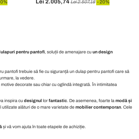
Lei 2.005,74
20%
Lei 2.507,18
- 20%
dulapuri pentru pantofi
, soluții de amenajare cu
un
design
ru pantofi trebuie să fie cu siguranță un dulap pentru pantofi care să
 urmare, la vedere.
cu motive decorate sau chiar cu oglindă integrată.
În intimitatea
ă va inspira cu
designul
lor
fantastic
.
De asemenea,
foarte la
modă și
i utilizate alături de o mare varietate de
mobilier contemporan
.
Cele
ă
și
vă vom ajuta în toate etapele de achiziție.