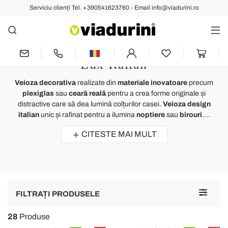
Serviciu clienți Tel. +390541623760 - Email info@viadurini.ro
Lămpi de Masă
Veioza Decorativa și Design
pentru Sufragerie sau Dormitor -
Lux Italian
Veioza decorativa
realizate din
materiale inovatoare
precum
plexiglas
sau
ceară reală
pentru a crea forme originale și
distractive care să dea lumină colțurilor casei.
Veioza
design
italian
unic și rafinat pentru a ilumina
noptiere
sau
birouri
....
CITESTE MAI MULT
Toggle
FILTRAȚI PRODUSELE
navigat
28
Produse