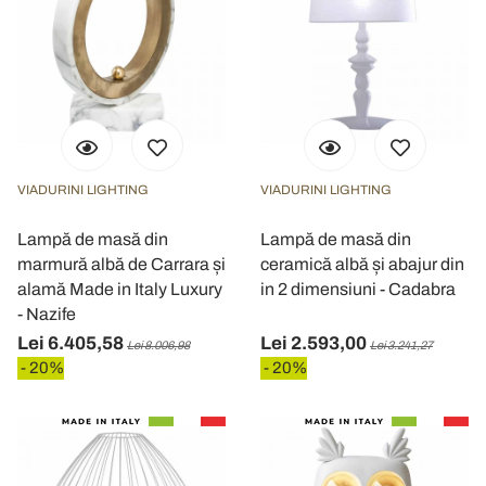
VIADURINI LIGHTING
VIADURINI LIGHTING
Lampă de masă din
Lampă de masă din
marmură albă de Carrara și
ceramică albă și abajur din
alamă Made in Italy Luxury
in 2 dimensiuni - Cadabra
- Nazife
Lei 6.405,58
Lei 2.593,00
Lei 8.006,98
Lei 3.241,27
- 20%
- 20%