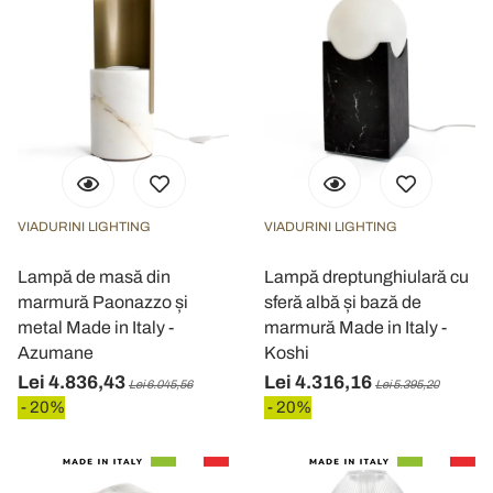
VIADURINI LIGHTING
VIADURINI LIGHTING
Lampă de masă din
Lampă dreptunghiulară cu
marmură Paonazzo și
sferă albă și bază de
metal Made in Italy -
marmură Made in Italy -
Azumane
Koshi
Lei 4.836,43
Lei 4.316,16
Lei 6.045,56
Lei 5.395,20
- 20%
- 20%