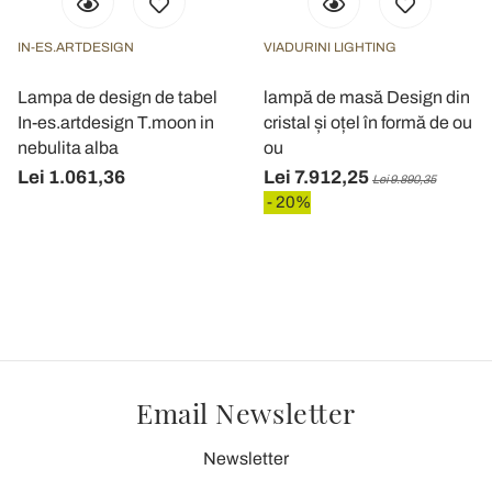
IN-ES.ARTDESIGN
VIADURINI LIGHTING
Lampa de design de tabel
lampă de masă Design din
In-es.artdesign T.moon in
cristal și oțel în formă de ou
nebulita alba
ou
Lei 1.061,36
Lei 7.912,25
Lei 9.890,35
- 20%
Email Newsletter
Newsletter