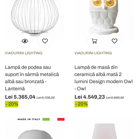
VIADURINI LIGHTING
VIADURINI LIGHTING
Lampă de podea sau
Lampă de masă din
suport în sârmă metalică
ceramică albă mată 2
albă sau bronzată -
lumini Design modern Owl
Lanternă
- Owl
Lei 5.365,04
Lei 4.549,23
Lei 6.706,26
Lei 5.686,55
- 20%
- 20%