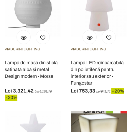
VIADURINI LIGHTING
VIADURINI LIGHTING
Lampă de masă din sticlă
Lampă LED reîncărcabilă
satinată albă și metal
din polietilenă pentru
Design modern - Morse
interior sau exterior -
Fungostar
Lei 3.321,42
Lei 753,33
- 20%
Lei 4.151,76
Lei 941,71
- 20%