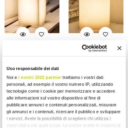
VIADURINI LIGHTING
VIADURINI LIGHTING
Lampa Abat-jour în Ceară
Abat-zilnic cilindric în
parfumată de diferite culori,
ceară parfumată Efect
Uso responsabile dei dati
fabricată în Italia - Dalila
razuit fabricat în Italia -
Noi e
i nostri 1022 partner
trattiamo i vostri dati
Donata
personali, ad esempio il vostro numero IP, utilizzando
Lei 607,66
Lei 607,66
- 20%
- 20%
Lei 759,58
Lei 759,58
tecnologie come i cookie per memorizzare e accedere
alle informazioni sul vostro dispositivo al fine di
pubblicare annunci e contenuti personalizzati, misurare
gli annunci e i contenuti, ricercare il pubblico e sviluppare
i servizi. Avete la possibilità di scegliere chi utilizza i
vostri dati e per quali scopi. Le vostre scelte in materia di