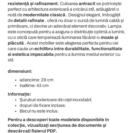
rezistență și rafinament.
Culoarea
antracit
se potrivește
perfect cu arhitectura exterioară a oricărui stil, adăugând o
notă de
modernitate clasică
. Designul elegant, îmbogățit
de
detalii rafinate
, oferă nu doar o sursă de lumină caldă și
primitoare, ci devine un adevărat element decorativ. Lampa
este concepută pentru a asigura o distribuție optimă a luminii,
cu o sticlă care temperează iluminarea făcând-o
moale și
plăcută
. Acest mobilier este alegerea perfecta pentru cei
care cauta un
echilibru intre durabilitate, functionalitate
si estetica impecabila
pentru a ilumina mediul exterior cu
stil.
dimensiuni:
adancime: 29 cm
inaltime: 43 cm
Informație:
Șuruburi exterioare din oțel inoxidabil.
dopuri de fixare incluse.
Becul nu este inclus.
Pentru a descoperi toate modelele disponibile în
colecție, vizualizați secțiunea de documente și
descărcați fișierul PDF.