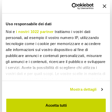
Adauga la Lista de dorinte
Trimite opinia ta despre acest produs
Print
Uso responsabile dei dati
Noi e
i nostri 1022 partner
trattiamo i vostri dati
personali, ad esempio il vostro numero IP, utilizzando
tecnologie come i cookie per memorizzare e accedere
alle informazioni sul vostro dispositivo al fine di
Lumini de Perete Grădină
pubblicare annunci e contenuti personalizzati, misurare
gli annunci e i contenuti, ricercare il pubblico e sviluppare
i servizi. Avete la possibilità di scegliere chi utilizza i
vostri dati e per quali scopi. Le vostre scelte in materia di
privacy sono applicabili solo su questa proprietà digitale
in cui avete effettuato le vostre scelte. È possibile
Mostra dettagli
modificare o revocare il proprio consenso in qualsiasi
momento dalla Dichiarazione sui cookie o facendo clic
sull'icona di attivazione della privacy.
Accetta tutti