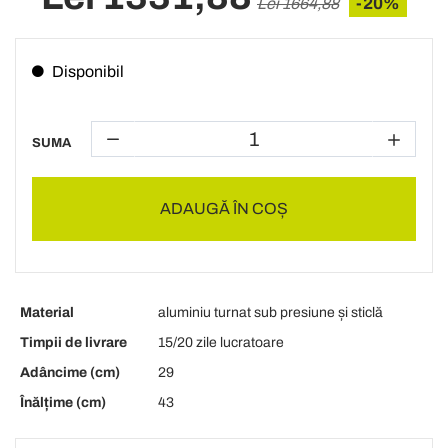
-20%
Lei 1664,88
Disponibil
SUMA
ADAUGĂ ÎN COȘ
Material
aluminiu turnat sub presiune și sticlă
Timpii de livrare
15/20 zile lucratoare
Adâncime (cm)
29
Înălțime (cm)
43