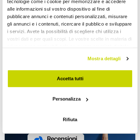
tecnologie come i cookie per memorizzare e accedere
alle informazioni sul vostro dispositivo al fine di
pubblicare annunci e contenuti personalizzati, misurare
gli annunci e i contenuti, ricercare il pubblico e sviluppare
i servizi. Avete la possibilità di scegliere chi utilizza i
vostri dati e per quali scopi. Le vostre scelte in materia di
privacy sono applicabili solo su questa proprietà digitale
in cui avete effettuato le vostre scelte. È possibile
Mostra dettagli
modificare o revocare il proprio consenso in qualsiasi
momento dalla Dichiarazione sui cookie o facendo clic
sull'icona di attivazione della privacy.
Accetta tutti
Ofertă limitată. Nu ratați.
Con il tuo consenso, vorremmo anche:
Personalizza
raccogliere informazioni sulla tua posizione
geografica, con un'approssimazione di qualche
metro,
Rifiuta
Identificare il tuo dispositivo, scansionandolo
attivamente alla ricerca di caratteristiche specifiche
(impronte digitali).