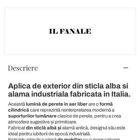
Descriere
Aplica de exterior din sticla alba si
alama industriala fabricata in Italia.
Această
lumină de perete în aer liber
are o
formă
cilindrică
care reprezintă reinterpretarea modernă a
suporturilor lumânare
clasice de perete, pentru a crea
atmosfere sugestive și primitoare.
Fabricat
din sticlă albă și
alamă antică, designul său este
ideal pentru iubitorii de epocă industrială.
Este într-adevăr o piesă
de mobilier
cu o mare valoare