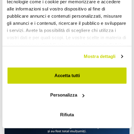
tecnologie come i cookie per memorizzare e accedere
alle informazioni sul vostro dispositivo al fine di
pubblicare annunci e contenuti personalizzati, misurare
gli annunci e i contenuti, ricercare il pubblico e sviluppare
i servizi. Avete la possibilità di scegliere chi utilizza i
vostri dati e per quali scopi. Le vostre scelte in materia di
privacy sono applicabili solo su questa proprietà digitale
in cui avete effettuato le vostre scelte. È possibile
Mostra dettagli
modificare o revocare il proprio consenso in qualsiasi
momento dalla Dichiarazione sui cookie o facendo clic
sull'icona di attivazione della privacy.
Accetta tutti
Con il tuo consenso, vorremmo anche:
Personalizza
raccogliere informazioni sulla tua posizione
Ofertă limitată. Nu ratați.
geografica, con un'approssimazione di qualche
metro,
Rifiuta
Identificare il tuo dispositivo, scansionandolo
attivamente alla ricerca di caratteristiche specifiche
(impronte digitali).