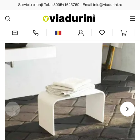
Serviciu clienți Tel. +390541623760 - Email info@viadurini.ro
Anterior
Următoarea
Banca de baie modernă cu design
modern, produsă în Italia, Recanati