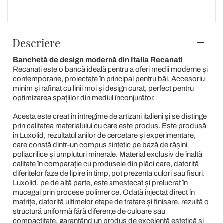
Descriere
Banchetă de design modernă din Italia Recanati
Recanati este o bancă ideală pentru a oferi medii moderne și
contemporane, proiectate în principal pentru băi. Accesoriu
minim și rafinat cu linii moi și design curat, perfect pentru
optimizarea spațiilor din mediul înconjurător.
Acesta este creat în întregime de artizani italieni și se distinge
prin calitatea materialului cu care este produs. Este produsă
în Luxolid, rezultatul anilor de cercetare și experimentare,
care constă dintr-un compus sintetic pe bază de rășini
poliacrilice și umpluturi minerale. Material exclusiv de înaltă
calitate în comparație cu produsele din plăci care, datorită
diferitelor faze de lipire în timp, pot prezenta culori sau fisuri.
Luxolid, pe de altă parte, este amestecat și prelucrat în
mucegai prin procese polimerice. Odată injectat direct în
matrițe, datorită ultimelor etape de tratare și finisare, rezultă o
structură uniformă fără diferențe de culoare sau
compactitate, garantând un produs de excelență estetică și