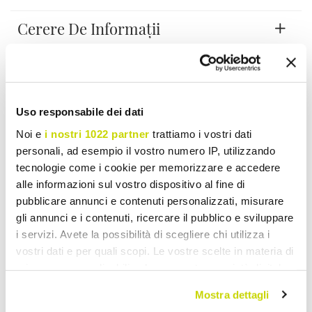
Cerere De Informații
Opinia clientilor
Uso responsabile dei dati
trebuie să Vă autentificați pentru a putea scrie
Noi e
i nostri 1022 partner
trattiamo i vostri dati
opinia ta.
personali, ad esempio il vostro numero IP, utilizzando
tecnologie come i cookie per memorizzare e accedere
alle informazioni sul vostro dispositivo al fine di
pubblicare annunci e contenuti personalizzati, misurare
gli annunci e i contenuti, ricercare il pubblico e sviluppare
Adauga la Lista de dorinte
i servizi. Avete la possibilità di scegliere chi utilizza i
Trimite opinia ta despre acest produs
Print
vostri dati e per quali scopi. Le vostre scelte in materia di
privacy sono applicabili solo su questa proprietà digitale
in cui avete effettuato le vostre scelte. È possibile
Mostra dettagli
modificare o revocare il proprio consenso in qualsiasi