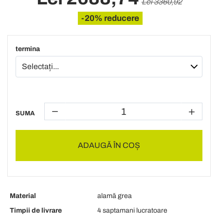
Lei 3360,92
-20% reducere
termina
SUMA
ADAUGĂ ÎN COȘ
Material
alamă grea
Timpii de livrare
4 saptamani lucratoare