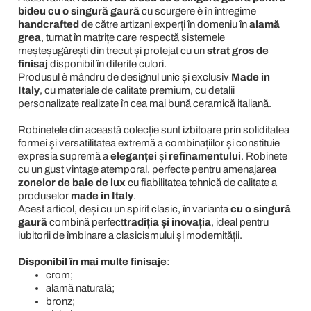
bideu cu o singură gaură
cu scurgere è în întregime
handcrafted
de către artizani experți în domeniu în
alamă
grea
, turnat în matrițe care respectă sistemele
meșteșugărești din trecut și protejat cu un
strat gros de
finisaj
disponibil în diferite culori.
Produsul è mândru de designul unic și exclusiv
Made in
Italy
, cu materiale de calitate premium, cu detalii
personalizate realizate în cea mai bună ceramică italiană.
Robinetele din această colecție sunt izbitoare prin soliditatea
formei și versatilitatea extremă a combinațiilor și constituie
expresia supremă a
eleganței
și
refinamentului
. Robinete
cu un gust vintage atemporal, perfecte pentru amenajarea
zonelor de baie de lux
cu fiabilitatea tehnică de calitate a
produselor
made in Italy
.
Acest articol, deși cu un spirit clasic, în varianta
cu o singură
gaură
combină perfect
tradiția și inovația
, ideal pentru
iubitorii de îmbinare a clasicismului și modernității.
Disponibil în mai multe finisaje
:
crom;
alamă naturală;
bronz;