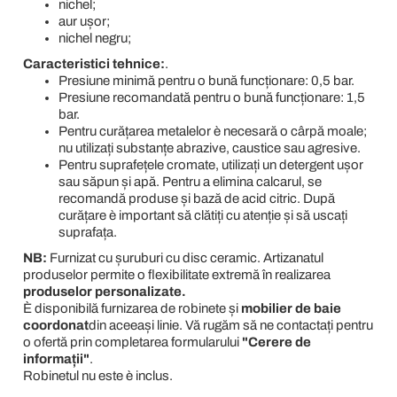
nichel;
aur ușor;
nichel negru;
Caracteristici tehnice:
.
Presiune minimă pentru o bună funcționare: 0,5 bar.
Presiune recomandată pentru o bună funcționare: 1,5
bar.
Pentru curățarea metalelor è necesară o cârpă moale;
nu utilizați substanțe abrazive, caustice sau agresive.
Pentru suprafețele cromate, utilizați un detergent ușor
sau săpun și apă. Pentru a elimina calcarul, se
recomandă produse și bază de acid citric. După
curățare è important să clătiți cu atenție și să uscați
suprafața.
NB:
Furnizat cu șuruburi cu disc ceramic. Artizanatul
produselor permite o flexibilitate extremă în realizarea
produselor personalizate.
È disponibilă furnizarea de robinete și
mobilier de baie
coordonat
din aceeași linie. Vă rugăm să ne contactați pentru
o ofertă prin completarea formularului
"Cerere de
informații"
.
Robinetul nu este è inclus.