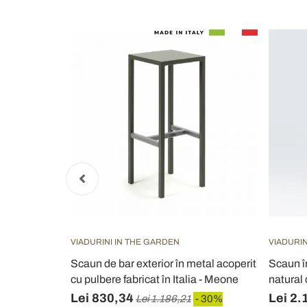
VIADURINI IN THE GARDEN
VIADURIN
interior /
Scaun de bar exterior în metal acoperit
Scaun în
cat în Italia
cu pulbere fabricat în Italia - Meone
natural 
Lei 830,34
Lei 2.
Lei 1.186,21
- 30%