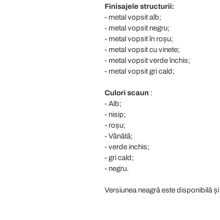
Finisajele structurii:
- metal vopsit alb;
- metal vopsit negru;
- metal vopsit în roșu;
- metal vopsit cu vinete;
- metal vopsit verde închis;
- metal vopsit gri cald;
Culori scaun
:
- Alb;
- nisip;
- roșu;
- Vânătă;
- verde inchis;
- gri cald;
- negru.
Versiunea neagră este disponibilă și 