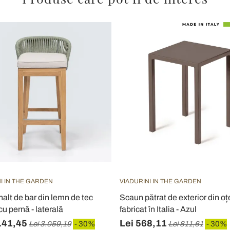
I IN THE GARDEN
VIADURINI IN THE GARDEN
alt de bar din lemn de tec
Scaun pătrat de exterior din oțe
cu pernă - laterală
fabricat în Italia - Azul
141,45
Lei 568,11
Lei 3.059,19
- 30%
Lei 811,61
- 30%