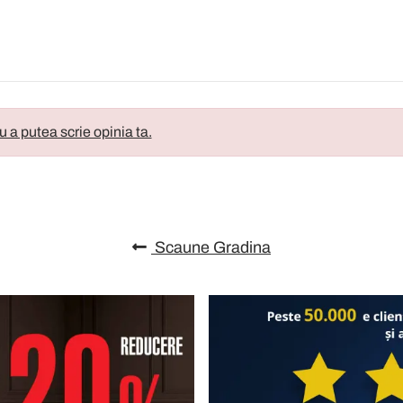
u a putea scrie opinia ta.
Scaune Gradina