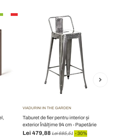
VIADURINI IN THE GARDEN
SLIDE
l,
Taburet de fier pentru interior și
Scaun exterio
exterior Înălțime 94 cm - Papetărie
interior Slid
Lei 479,88
Lei 2.590
Lei 685,51
- 30%