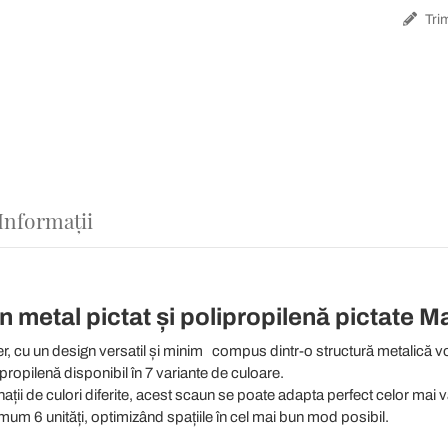
Trim
Informații
 metal pictat și polipropilenă pictate Mad
ber, cu un design versatil și minim
compus dintr-o structură metalică vop
propilenă disponibil în 7 variante de culoare.
ații de culori diferite, acest scaun se poate adapta perfect celor mai var
um 6 unități, optimizând spațiile în cel mai bun mod posibil.