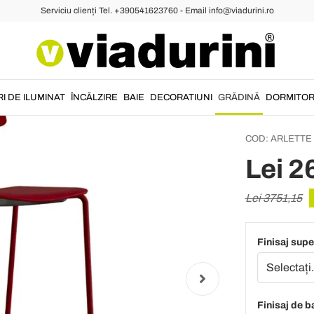
Serviciu clienți Tel. +390541623760 - Email info@viadurini.ro
2 tabur
din met
Made in
I DE ILUMINAT
ÎNCĂLZIRE
BAIE
DECORATIUNI
GRĂDINĂ
DORMITO
COD:
ARLETTE
Lei 2
Lei 3751,15
Finisaj supe
Finisaj de b