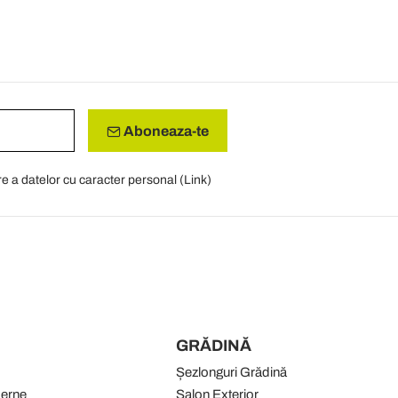
Aboneaza-te
re a datelor cu caracter personal (
Link
)
GRĂDINĂ
Șezlonguri Grădină
derne
Salon Exterior