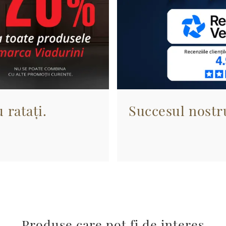
 ratați.
Succesul nostru
Produse care pot fi de interes