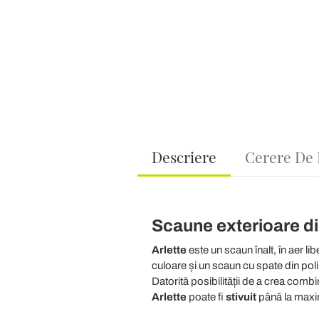
Descriere
Cerere De 
Scaune exterioare din
Arlette
este un scaun înalt, în aer li
culoare și un scaun cu spate din poli
Datorită posibilității de a crea combin
Arlette
poate fi
stivuit
până la maxim