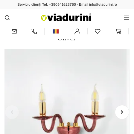
Serviciu clienți Tel. +390541623760 - Email info@viadurini.ro
Anterior
Următoarea
Aplică clasică de perete cu 2 lumini din
sticlă italiană și metal Made in Italy -
Oliver