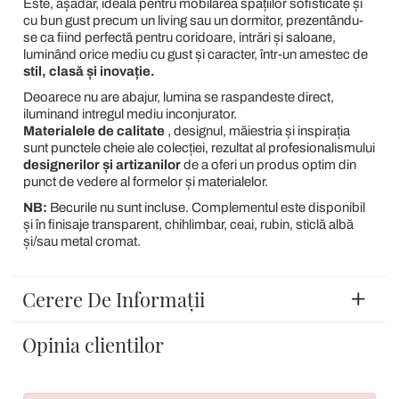
Este, așadar, ideală pentru mobilarea spațiilor sofisticate și
cu bun gust precum un living sau un dormitor, prezentându-
se ca fiind perfectă pentru coridoare, intrări și saloane,
luminând orice mediu cu gust și caracter, într-un amestec de
stil, clasă și inovație.
Deoarece nu are abajur, lumina se raspandeste direct,
iluminand intregul mediu inconjurator.
Materialele de calitate
, designul, măiestria și inspirația
sunt punctele cheie ale colecției, rezultat al profesionalismului
designerilor și artizanilor
de a oferi un produs optim din
punct de vedere al formelor și materialelor.
NB:
Becurile nu sunt incluse. Complementul este disponibil
și în finisaje transparent, chihlimbar, ceai, rubin, sticlă albă
și/sau metal cromat.
Cerere De Informații
Opinia clientilor