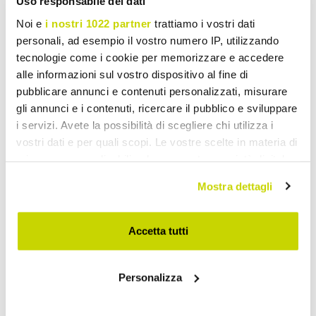
Uso responsabile dei dati
Noi e
i nostri 1022 partner
trattiamo i vostri dati
personali, ad esempio il vostro numero IP, utilizzando
tecnologie come i cookie per memorizzare e accedere
alle informazioni sul vostro dispositivo al fine di
pubblicare annunci e contenuti personalizzati, misurare
gli annunci e i contenuti, ricercare il pubblico e sviluppare
i servizi. Avete la possibilità di scegliere chi utilizza i
vostri dati e per quali scopi. Le vostre scelte in materia di
privacy sono applicabili solo su questa proprietà digitale
in cui avete effettuato le vostre scelte. È possibile
Mostra dettagli
modificare o revocare il proprio consenso in qualsiasi
momento dalla Dichiarazione sui cookie o facendo clic
sull'icona di attivazione della privacy.
Accetta tutti
Ofertă limitată. Nu ratați.
Con il tuo consenso, vorremmo anche:
Personalizza
raccogliere informazioni sulla tua posizione
geografica, con un'approssimazione di qualche
metro,