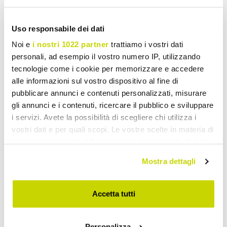
Uso responsabile dei dati
Noi e
i nostri 1022 partner
trattiamo i vostri dati
Lămpi de Perete Vintage
personali, ad esempio il vostro numero IP, utilizzando
tecnologie come i cookie per memorizzare e accedere
alle informazioni sul vostro dispositivo al fine di
pubblicare annunci e contenuti personalizzati, misurare
gli annunci e i contenuti, ricercare il pubblico e sviluppare
i servizi. Avete la possibilità di scegliere chi utilizza i
vostri dati e per quali scopi. Le vostre scelte in materia di
privacy sono applicabili solo su questa proprietà digitale
in cui avete effettuato le vostre scelte. È possibile
Mostra dettagli
modificare o revocare il proprio consenso in qualsiasi
momento dalla Dichiarazione sui cookie o facendo clic
sull'icona di attivazione della privacy.
Accetta tutti
Con il tuo consenso, vorremmo anche:
Personalizza