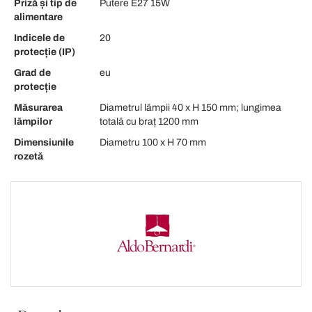
Priză și tip de
Putere E27 15W
alimentare
Indicele de
20
protecție (IP)
Grad de
eu
protecție
Măsurarea
Diametrul lămpii 40 x H 150 mm; lungimea
lămpilor
totală cu braț 1200 mm
Dimensiunile
Diametru 100 x H 70 mm
rozetă