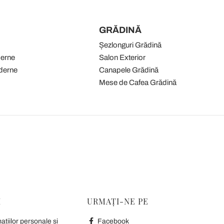
GRĂDINĂ
Șezlonguri Grădină
derne
Salon Exterior
derne
Canapele Grădină
Mese de Cafea Grădină
I
URMAȚI-NE PE
țiilor personale și
Facebook