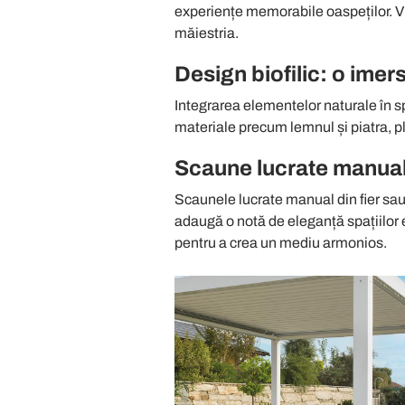
experiențe memorabile oaspeților. Vi
măiestria.
Design biofilic: o imer
Integrarea elementelor naturale în sp
materiale precum lemnul și piatra, p
Scaune lucrate manual în
Scaunele lucrate manual din fier sau 
adaugă o notă de eleganță spațiilor e
pentru a crea un mediu armonios.