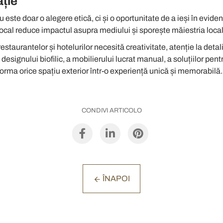
ație
este doar o alegere etică, ci și o oportunitate de a ieși în eviden
ocal reduce impactul asupra mediului și sporește măiestria local
staurantelor și hotelurilor necesită creativitate, atenție la detali
 designului biofilic, a mobilierului lucrat manual, a soluțiilor pent
sforma orice spațiu exterior într-o experiență unică și memorabilă.
CONDIVI ARTICOLO
ÎNAPOI