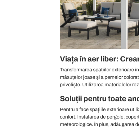
Viața în aer liber: Cre
Transformarea spațiilor exterioare în
măsuțelor joase și a pernelor colorat
priveliște. Utilizarea materialelor rez
Soluții pentru toate an
Pentru a face spațiile exterioare utili
confort. Instalarea de pergole, coper
meteorologice. În plus, adăugarea de 