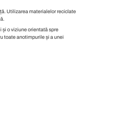
ță. Utilizarea materialelor reciclate
ă.
i și o viziune orientată spre
ru toate anotimpurile și a unei