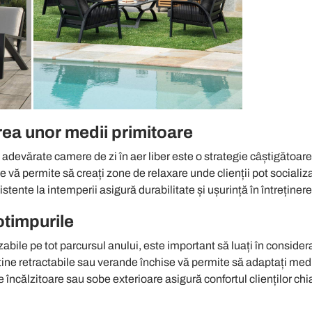
area unor medii primitoare
 adevărate camere de zi în aer liber este o strategie câștigătoar
e vă permite să creați zone de relaxare unde clienții pot socializ
istente la intemperii asigură durabilitate și ușurință în întreținere
otimpurile
zabile pe tot parcursul anului, este important să luați în considera
tine retractabile sau verande închise vă permite să adaptați mediul
încălzitoare sau sobe exterioare asigură confortul clienților chiar