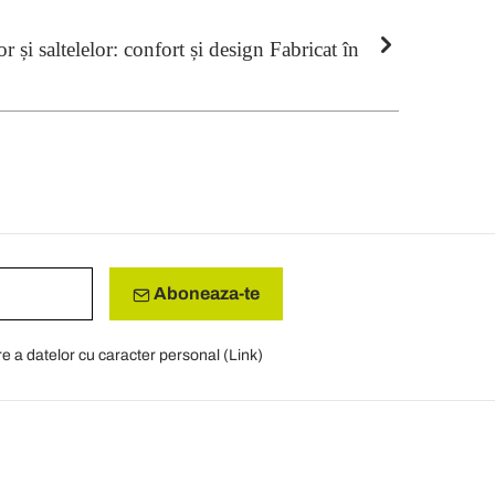
r și saltelelor: confort și design Fabricat în
Aboneaza-te
re a datelor cu caracter personal (
Link
)