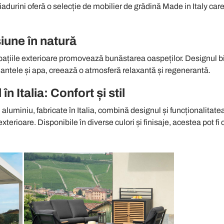
adurini oferă o selecție de mobilier de grădină Made in Italy ca
siune în natură
ațiile exterioare promovează bunăstarea oaspeților. Designul biof
lantele și apa, creează o atmosferă relaxantă și regenerantă.
 Italia: Confort și stil
aluminiu, fabricate în Italia, combină designul și funcționalitate
xterioare. Disponibile în diverse culori și finisaje, acestea pot