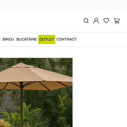
idei și soluții originale
R
BIROU
BUCĂTĂRIE
OUTLET
CONTRACT