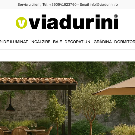
Serviciu clienți Tel. +390541623760 - Email info@viadurini.ro
erioare ale restaurantelor și hotelurilor: 
GHID
07/05/2025
I DE ILUMINAT
ÎNCĂLZIRE
BAIE
DECORATIUNI
GRĂDINĂ
DORMITO