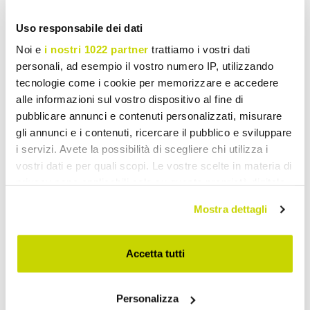
Pentru a face colțul de bar și mai atractiv
Uso responsabile dei dati
Iluminare direcționată
: lămpi suspendate sau lumini
Noi e
i nostri 1022 partner
trattiamo i vostri dati
LED pentru a crea atmosfera potrivită.
personali, ad esempio il vostro numero IP, utilizzando
Decorațiuni tematice
: tablouri, oglinzi sau rafturi cu
tecnologie come i cookie per memorizzare e accedere
sticle decorative.
alle informazioni sul vostro dispositivo al fine di
pubblicare annunci e contenuti personalizzati, misurare
Elemente naturale
: plante sau flori pentru a adăuga
gli annunci e i contenuti, ricercare il pubblico e sviluppare
o notă de prospețime.
i servizi. Avete la possibilità di scegliere chi utilizza i
vostri dati e per quali scopi. Le vostre scelte in materia di
privacy sono applicabili solo su questa proprietà digitale
in cui avete effettuato le vostre scelte. È possibile
Mostra dettagli
modificare o revocare il proprio consenso in qualsiasi
momento dalla Dichiarazione sui cookie o facendo clic
sull'icona di attivazione della privacy.
Accetta tutti
Con il tuo consenso, vorremmo anche:
Personalizza
raccogliere informazioni sulla tua posizione