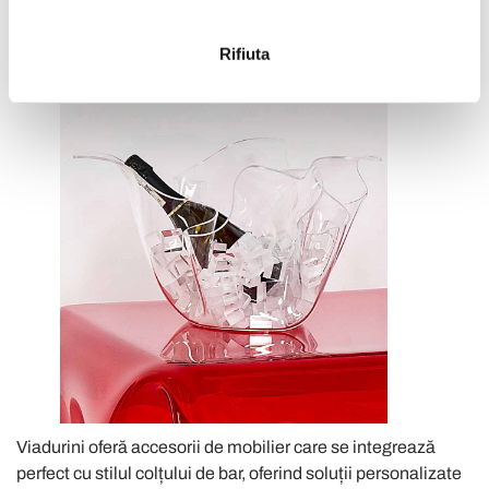
geografica, con un'approssimazione di qualche
metro,
Rifiuta
Identificare il tuo dispositivo, scansionandolo
attivamente alla ricerca di caratteristiche specifiche
(impronte digitali).
Approfondisci come vengono elaborati i tuoi dati personali
e imposta le tue preferenze nella
sezione dettagli
. Puoi
modificare o ritirare il tuo consenso in qualsiasi momento
dalla Dichiarazione sui cookie.
Utilizziamo i cookie per personalizzare contenuti ed
annunci, per fornire funzionalità dei social media e per
analizzare il nostro traffico. Condividiamo inoltre
informazioni sul modo in cui utilizza il nostro sito con i
nostri partner che si occupano di analisi dei dati web,
pubblicità e social media, i quali potrebbero combinarle
con altre informazioni che ha fornito loro o che hanno
Viadurini oferă accesorii de mobilier care se integrează
raccolto dal suo utilizzo dei loro servizi.
perfect cu stilul colțului de bar, oferind soluții personalizate