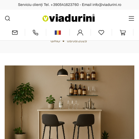
Serviciu clienți Tel. +390541623760 - Email info@viadurini.ro
Colțul de bar perfect? Iată cum să o
faci cu gust și mobilier Viadurini
GHID
05/05/2025