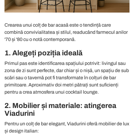
Crearea unui colț de bar acasă este o tendință care
combină convivialitatea și stilul, readucând farmecul anilor
'70 și '80 cu o notă contemporană.
1. Alegeți poziția ideală
Primul pas este identificarea spațiului potrivit: livingul sau
zona de zi sunt perfecte, dar chiar și o nișă, un spațiu de sub
scări sau o tavernă pot fi transformate în colțuri de bar
primitoare. Aproximativ doi metri pătrați sunt suficienți
pentru a crea atmosfera unui cocktail lounge.
2. Mobilier și materiale: atingerea
Viadurini
Pentru un colț de bar elegant, Viadurini oferă mobilier de lux
și design italian: