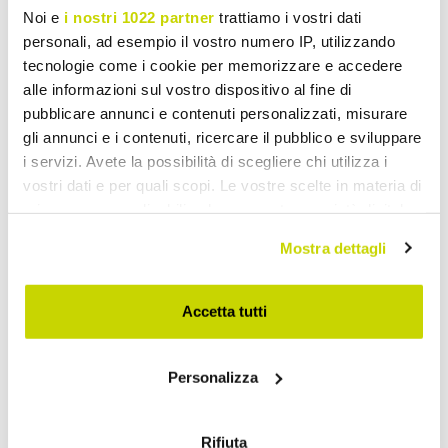
Noi e
i nostri 1022 partner
trattiamo i vostri dati
personali, ad esempio il vostro numero IP, utilizzando
tecnologie come i cookie per memorizzare e accedere
alle informazioni sul vostro dispositivo al fine di
pubblicare annunci e contenuti personalizzati, misurare
gli annunci e i contenuti, ricercare il pubblico e sviluppare
i servizi. Avete la possibilità di scegliere chi utilizza i
vostri dati e per quali scopi. Le vostre scelte in materia di
privacy sono applicabili solo su questa proprietà digitale
in cui avete effettuato le vostre scelte. È possibile
Mostra dettagli
modificare o revocare il proprio consenso in qualsiasi
momento dalla Dichiarazione sui cookie o facendo clic
sull'icona di attivazione della privacy.
Accetta tutti
Con il tuo consenso, vorremmo anche:
Ofertă limitată. Nu ratați.
Personalizza
raccogliere informazioni sulla tua posizione
geografica, con un'approssimazione di qualche
metro,
Rifiuta