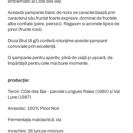
emblematic al Côte des Bar.
Această șampanie blanc de noirs se caracterizează prin
caracterul său fructat foarte expresiv, dominat de fructele
albe confiate (pere, piersici). Regasim si aromele tipice de
pinot (fructe rosii).
Doza Brut (8 g/l) conferă rotunjime acestei șampanii
conviviale prin excelență.
O șampanie pentru aperitiv, plină de viață și ușoară, de
împărtășit pentru cele mai bune momente.
producție:
Teroir: Côte des Bar - parcele Longues Raies (1980) și Val
Lune (1987)
Amestec: 100% Pinot Noir
Fermentația malolactică: da
Invechire: 36 luni pe minciuni