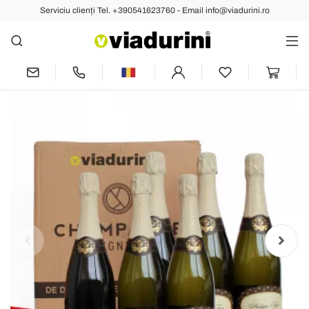
Serviciu clienți Tel. +390541623760 - Email info@viadurini.ro
Următoarea
Champagne Cuvee exclusiv 6 Viadurini
sticle „Champagne de Vignerons”