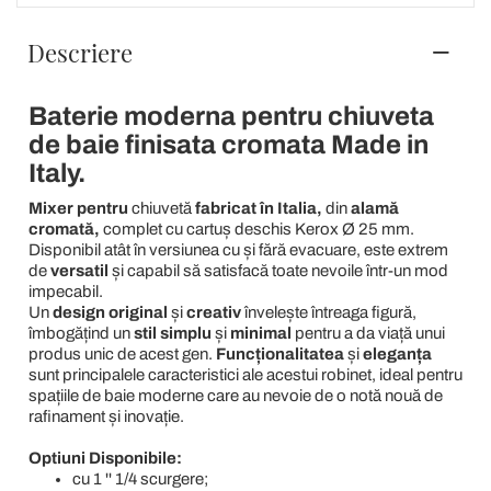
Descriere
Baterie moderna pentru chiuveta
de baie finisata cromata Made in
Italy.
Mixer pentru
chiuvetă
fabricat în Italia,
din
alamă
cromată,
complet cu cartuș deschis Kerox Ø 25 mm.
Disponibil atât în versiunea cu și fără evacuare, este extrem
de
versatil
și capabil să satisfacă toate nevoile într-un mod
impecabil.
Un
design
original
și
creativ
învelește întreaga figură,
îmbogățind un
stil
simplu
și
minimal
pentru a da viață unui
produs unic de acest gen.
Funcționalitatea
și
eleganța
sunt principalele caracteristici ale acestui robinet, ideal pentru
spațiile de baie moderne care au nevoie de o notă nouă de
rafinament și inovație.
Optiuni Disponibile:
cu 1 '' 1/4 scurgere;