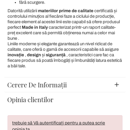
fără scurgere.
Datorită utilizării
materiilor prime de calitate
certificată și
controlului minuțios al fiecărei faze a ciclului de producție,
fiecare element al acestei linii este capabil să ofere produsul
perfect
Made in Italy
caracterizat printr-un raport calitate-
preț excelent care să permită obținerea numai a celor mai
bune .
Liniile moderne și elegante garantează un nivel ridicat de
calitate, care oferă o gamă de accesorii capabile să asigure
inovație
,
design
și
siguranță
, caracteristici care fac ca
fiecare produs să poată îmbogăți și îmbunătăți latura estetică
a băii tale.
Cerere De Informații
Opinia clientilor
trebuie să Vă autentificați pentru a putea scrie
opinia ta.