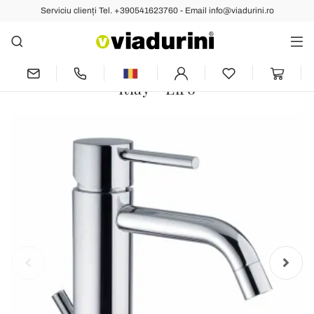
Serviciu clienți Tel. +390541623760 - Email info@viadurini.ro
Anterior
Următoarea
Baterie pentru chiuvetă de design
modern, din alamă cromată, fabricată în
Itlay - Liro